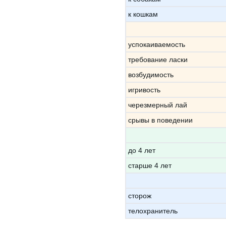
к кошкам
успокаиваемость
требование ласки
возбудимость
игривость
черезмерный лай
срывы в поведении
до 4 лет
старше 4 лет
сторож
телохранитель