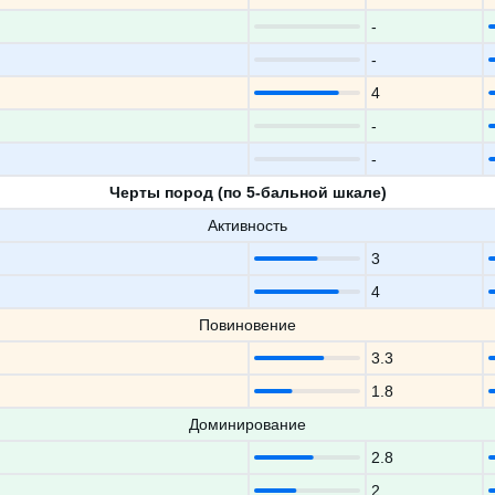
-
-
4
-
-
Черты пород (по 5-бальной шкале)
Активность
3
4
Повиновение
3.3
1.8
Доминирование
2.8
2