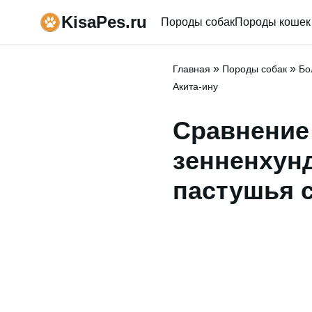
KisaPes.ru
Породы собак
Породы кошек
»
»
Главная
Породы собак
Бо
Акита-ину
Сравнение
зенненхун
пастушья с