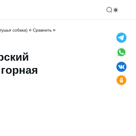
»
»
тушья собака)
Сравнить
рский
 горная