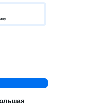
-ину
Большая