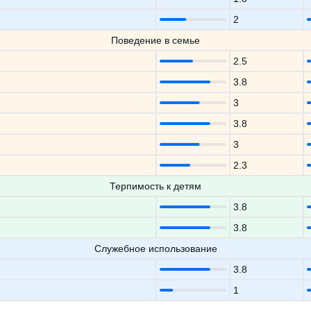
2
Поведение в семье
2.5
3.8
3
3.8
3
2.3
Терпимость к детям
3.8
3.8
Служебное использование
3.8
1