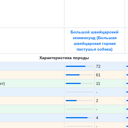
Большой швейцарский
зенненхунд (Большая
швейцарская горная
пастушья собака)
Характеристика породы
72
61
ет)
11
-
2
-
4
-