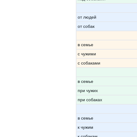
от людей
от собак
в семье
с чужими
с собаками
в семье
при чужих
при собаках
в семье
к чужим
к собакам