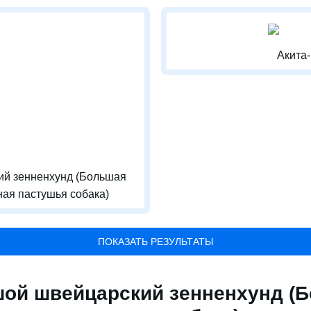
Акита
й зенненхунд (Большая
ая пастушья собака)
ПОКАЗАТЬ РЕЗУЛЬТАТЫ
ой швейцарский зенненхунд (