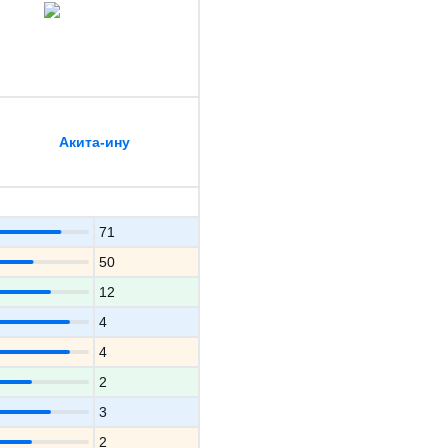
Акита-ину
71
50
12
4
4
2
3
2