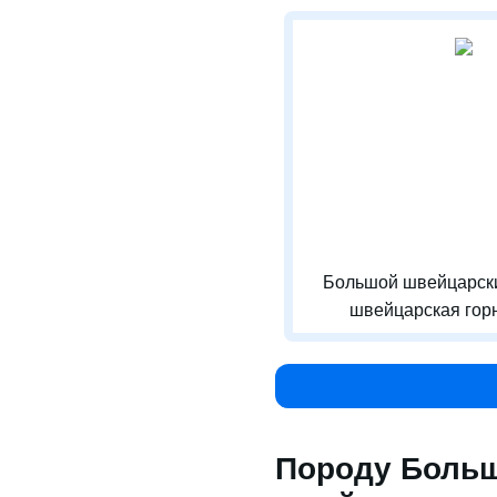
Большой швейцарски
швейцарская горн
Породу Больш