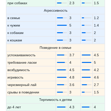
при собаках
2.3
1.5
Агрессивность
в семье
3
1.2
к чужим
5
1.4
к собакам
3
2
к кошкам
3
2
Поведение в семье
успокаиваемость
3.7
4.5
требование ласки
4
5
возбудимость
4.5
4.2
игривость
4.8
4.6
черезмерный лай
3.6
2.7
срывы в поведении
3
1.5
Терпимость к детям
до 4 лет
4.3
4