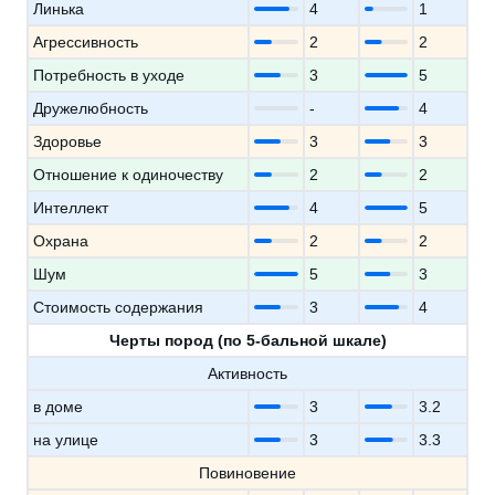
Линька
4
1
Агрессивность
2
2
Потребность в уходе
3
5
Дружелюбность
-
4
Здоровье
3
3
Отношение к одиночеству
2
2
Интеллект
4
5
Охрана
2
2
Шум
5
3
Стоимость содержания
3
4
Черты пород (по 5-бальной шкале)
Активность
в доме
3
3.2
на улице
3
3.3
Повиновение