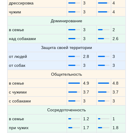
дрессировка
3
4
чужим
3
4
Доминирование
в семье
3
2
над собаками
3
2.6
Защита своей территории
от людей
2.8
3
от собак
3
3
Общительность
в семье
4.9
4.8
с чужими
3.7
3.7
с собаками
3
3
Сосредоточенность
в семье
1.2
1
при чужих
1.7
1.8