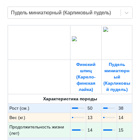
Пудель миниатюрный (Карликовый пудель)
Финский
Пудель
шпиц
миниатюрн
(Карело-
ый
финская
(Карликовы
лайка)
й пудель)
Характеристика породы
Рост (см.)
50
38
Вес (кг.)
13
14
Продолжительность жизни
14
15
(лет)