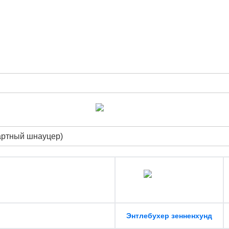
артный шнауцер)
Энтлебухер зенненхунд