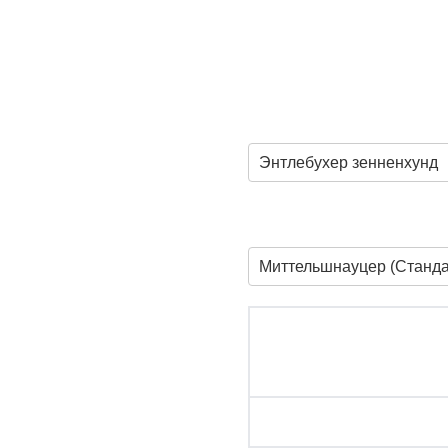
Энтлебухер зенненхунд
Миттельшнауцер (Станд