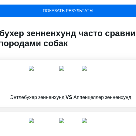
ПОКАЗАТЬ РЕЗУЛЬТАТЫ
бухер зенненхунд часто сравни
породами собак
Энтлебухер зенненхунд
VS
Аппенцеллер зенненхунд