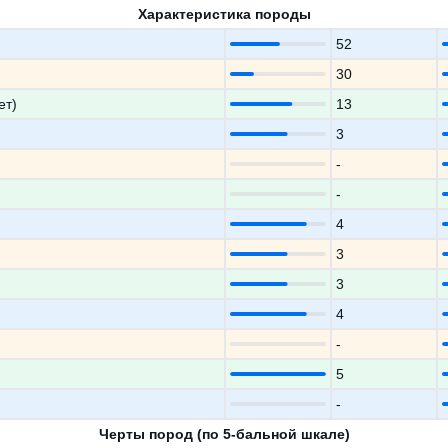
Характеристика породы
52
30
ет)
13
3
-
-
4
3
3
4
-
5
-
Черты пород (по 5-бальной шкале)