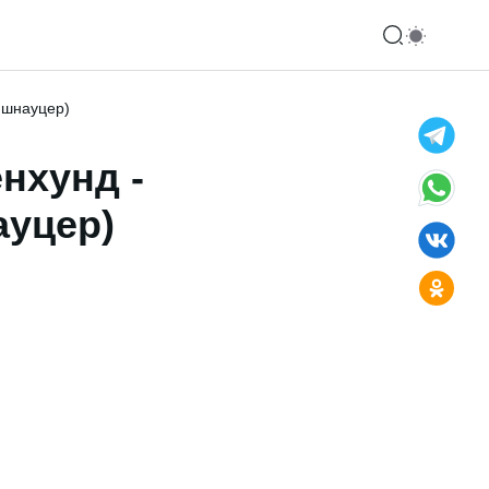
 шнауцер)
нхунд -
ауцер)