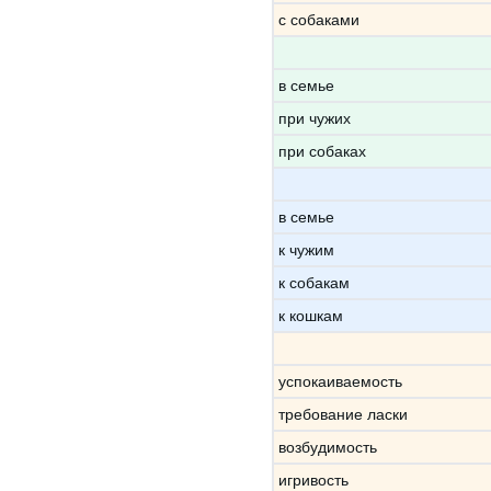
с собаками
в семье
при чужих
при собаках
в семье
к чужим
к собакам
к кошкам
успокаиваемость
требование ласки
возбудимость
игривость