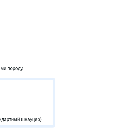
ми породу.
ндартный шнауцер)