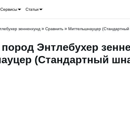
Сервисы
Статьи
»
»
тлебухер зенненхунд
Сравнить
Миттельшнауцер (Стандартный
пород Энтлебухер зенне
ауцер (Стандартный шн