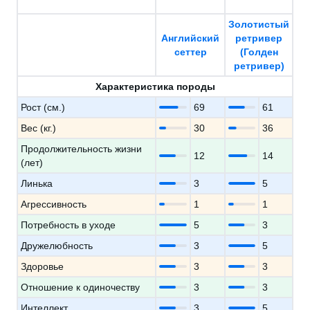
Золотистый
Английский
ретривер
сеттер
(Голден
ретривер)
Характеристика породы
Рост (см.)
69
61
Вес (кг.)
30
36
Продолжительность жизни
12
14
(лет)
Линька
3
5
Агрессивность
1
1
Потребность в уходе
5
3
Дружелюбность
3
5
Здоровье
3
3
Отношение к одиночеству
3
3
Интеллект
3
5