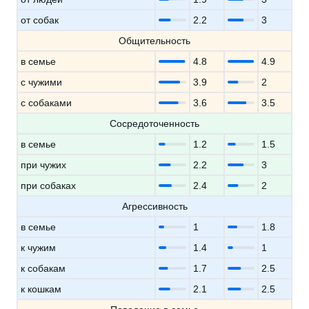
от собак
2.2
3
Общительность
в семье
4.8
4.9
с чужими
3.9
2
с собаками
3.6
3.5
Сосредоточенность
в семье
1.2
1.5
при чужих
2.2
3
при собаках
2.4
2
Агрессивность
в семье
1
1.8
к чужим
1.4
1
к собакам
1.7
2.5
к кошкам
2.1
2.5