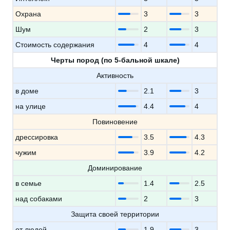
Охрана
3
3
Шум
2
3
Стоимость содержания
4
4
Черты пород (по 5-бальной шкале)
Активность
в доме
2.1
3
на улице
4.4
4
Повиновение
дрессировка
3.5
4.3
чужим
3.9
4.2
Доминирование
в семье
1.4
2.5
над собаками
2
3
Защита своей территории
от людей
1.9
3