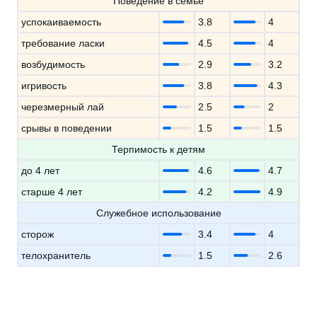
Поведение в семье
успокаиваемость
3.8
4
требование ласки
4.5
4
возбудимость
2.9
3.2
игривость
3.8
4.3
черезмерный лай
2.5
2
срывы в поведении
1.5
1.5
Терпимость к детям
до 4 лет
4.6
4.7
старше 4 лет
4.2
4.9
Служебное использование
сторож
3.4
4
телохранитель
1.5
2.6