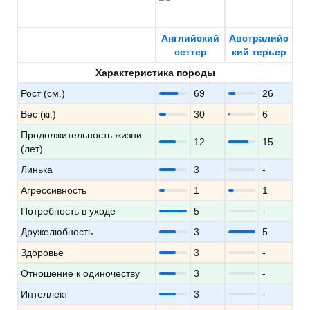
Английский
Австралийс
сеттер
кий терьер
Характеристика породы
Рост (см.)
69
26
Вес (кг.)
30
6
Продолжительность жизни
12
15
(лет)
Линька
3
-
Агрессивность
1
1
Потребность в уходе
5
-
Дружелюбность
3
5
Здоровье
3
-
Отношение к одиночеству
3
-
Интеллект
3
-