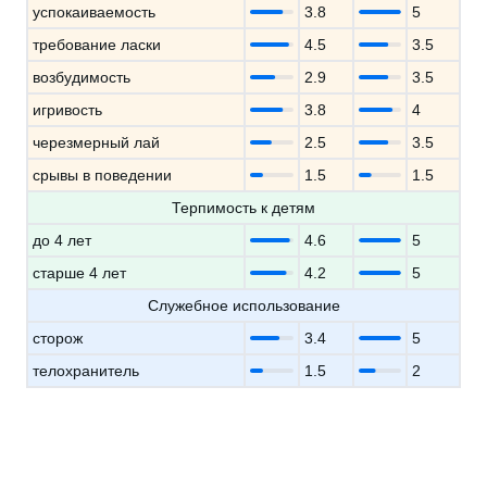
успокаиваемость
3.8
5
требование ласки
4.5
3.5
возбудимость
2.9
3.5
игривость
3.8
4
черезмерный лай
2.5
3.5
срывы в поведении
1.5
1.5
Терпимость к детям
до 4 лет
4.6
5
старше 4 лет
4.2
5
Служебное использование
сторож
3.4
5
телохранитель
1.5
2