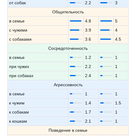
от собак
2.2
3
Общительность
в семье
4.8
5
с чужими
3.9
4
с собаками
3.6
4.5
Сосредоточенность
в семье
1.2
1
при чужих
2.2
1
при собаках
2.4
1
Агрессивность
в семье
1
1
к чужим
1.4
1.5
к собакам
1.7
1
к кошкам
2.1
1
Поведение в семье