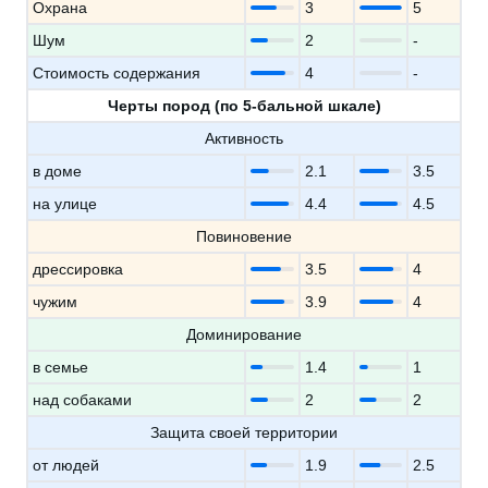
Охрана
3
5
Шум
2
-
Стоимость содержания
4
-
Черты пород (по 5-бальной шкале)
Активность
в доме
2.1
3.5
на улице
4.4
4.5
Повиновение
дрессировка
3.5
4
чужим
3.9
4
Доминирование
в семье
1.4
1
над собаками
2
2
Защита своей территории
от людей
1.9
2.5