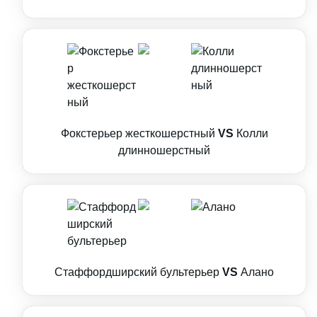
Фокстерьер жесткошерстный
VS
Колли
длинношерстный
Стаффордширский бультерьер
VS
Алано