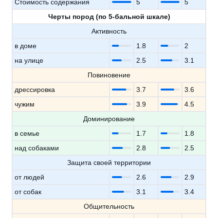
Стоимость содержания
5
5
Черты пород (по 5-бальной шкале)
Активность
в доме
1.8
2
на улице
2.5
3.1
Повиновение
дрессировка
3.7
3.6
чужим
3.9
4.5
Доминирование
в семье
1.7
1.8
над собаками
2.8
2.5
Защита своей территории
от людей
2.6
2.9
от собак
3.1
3.4
Общительность