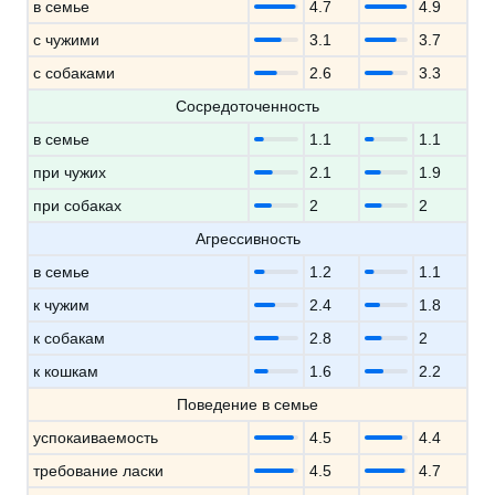
в семье
4.7
4.9
с чужими
3.1
3.7
с собаками
2.6
3.3
Сосредоточенность
в семье
1.1
1.1
при чужих
2.1
1.9
при собаках
2
2
Агрессивность
в семье
1.2
1.1
к чужим
2.4
1.8
к собакам
2.8
2
к кошкам
1.6
2.2
Поведение в семье
успокаиваемость
4.5
4.4
требование ласки
4.5
4.7