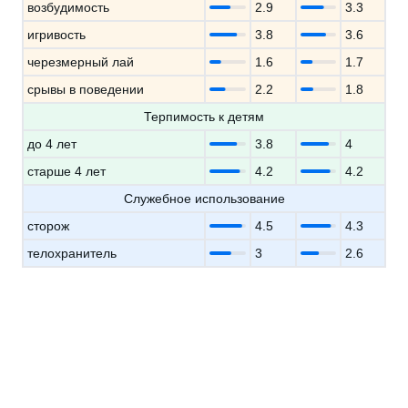
возбудимость
2.9
3.3
игривость
3.8
3.6
черезмерный лай
1.6
1.7
срывы в поведении
2.2
1.8
Терпимость к детям
до 4 лет
3.8
4
старше 4 лет
4.2
4.2
Служебное использование
сторож
4.5
4.3
телохранитель
3
2.6