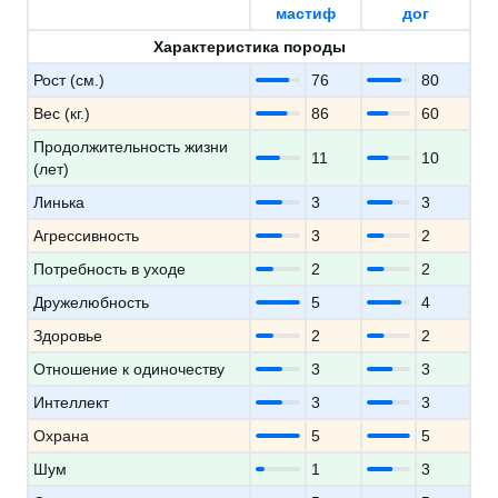
мастиф
дог
Характеристика породы
Рост (см.)
76
80
Вес (кг.)
86
60
Продолжительность жизни
11
10
(лет)
Линька
3
3
Агрессивность
3
2
Потребность в уходе
2
2
Дружелюбность
5
4
Здоровье
2
2
Отношение к одиночеству
3
3
Интеллект
3
3
Охрана
5
5
Шум
1
3