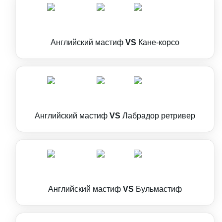
Английский мастиф
VS
Кане-корсо
Английский мастиф
VS
Лабрадор ретривер
Английский мастиф
VS
Бульмастиф