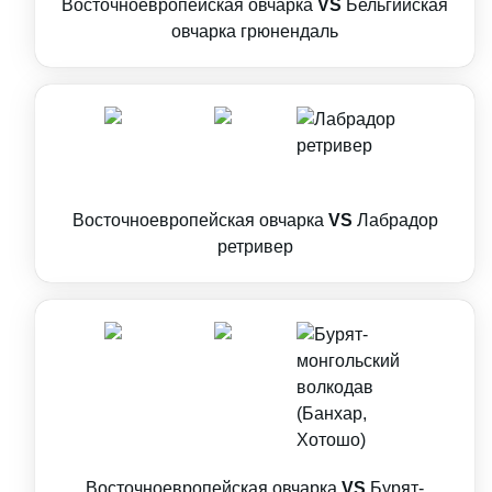
Восточноевропейская овчарка
VS
Бельгийская
овчарка грюнендаль
Восточноевропейская овчарка
VS
Лабрадор
ретривер
Восточноевропейская овчарка
VS
Бурят-