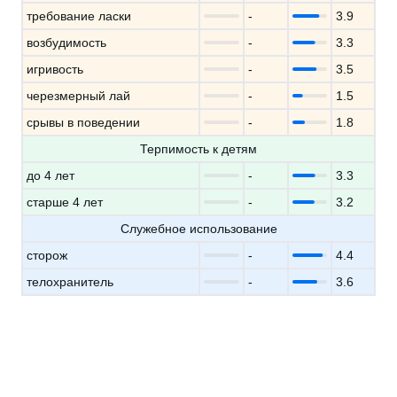
требование ласки
-
3.9
возбудимость
-
3.3
игривость
-
3.5
черезмерный лай
-
1.5
срывы в поведении
-
1.8
Терпимость к детям
до 4 лет
-
3.3
старше 4 лет
-
3.2
Служебное использование
сторож
-
4.4
телохранитель
-
3.6