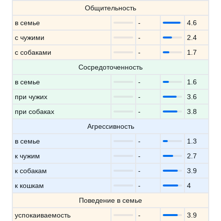
Общительность
в семье
-
4.6
с чужими
-
2.4
с собаками
-
1.7
Сосредоточенность
в семье
-
1.6
при чужих
-
3.6
при собаках
-
3.8
Агрессивность
в семье
-
1.3
к чужим
-
2.7
к собакам
-
3.9
к кошкам
-
4
Поведение в семье
успокаиваемость
-
3.9