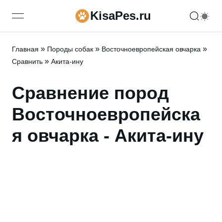
KisaPes.ru
open navigation menu
»
»
»
Главная
Породы собак
Восточноевропейская овчарка
»
Сравнить
Акита-ину
Сравнение пород
Восточноевропейска
я овчарка - Акита-ину