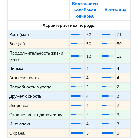
Восточноев
ропейская
Акита-ину
овчарка
Характеристика породы
Рост (см.)
72
71
Вес (кг.)
60
50
Продолжительность жизни
13
12
(лет)
Линька
4
4
Агрессивность
4
4
Потребность в уходе
2
2
Дружелюбность
4
3
Здоровье
4
2
Отношение к одиночеству
2
3
Интеллект
4
3
Охрана
5
5