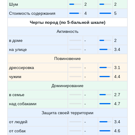
Шум
2
2
Стоимость содержания
4
5
Черты пород (по 5-бальной шкале)
Активность
в доме
-
2
на улице
-
3.4
Повиновение
дрессировка
-
3.1
чужим
-
4.4
Доминирование
в семье
-
2.7
над собаками
-
4.7
Защита своей территории
от людей
-
3.4
от собак
-
4.6