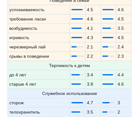
Поведение в семье
успокаиваемость
4.5
4.6
требование ласки
4.6
4.5
возбудимость
4.1
3.5
игривость
4.3
4.5
черезмерный лай
2.1
2.4
срывы в поведении
2.2
2.3
Терпимость к детям
до 4 лет
3.4
4.4
старше 4 лет
3.8
4.6
Служебное использование
сторож
4.7
3
телохранитель
3.5
2