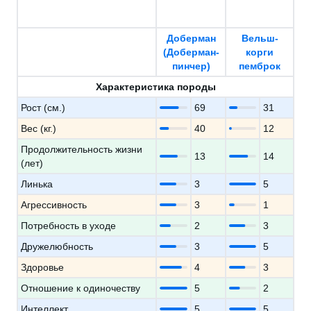
Доберман
Вельш-
(Доберман-
корги
пинчер)
пемброк
Характеристика породы
Рост (см.)
69
31
Вес (кг.)
40
12
Продолжительность жизни
13
14
(лет)
Линька
3
5
Агрессивность
3
1
Потребность в уходе
2
3
Дружелюбность
3
5
Здоровье
4
3
Отношение к одиночеству
5
2
Интеллект
5
5