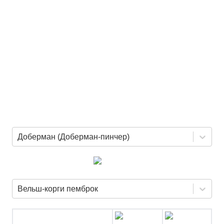
Доберман (Доберман-пинчер)
Вельш-корги пемброк