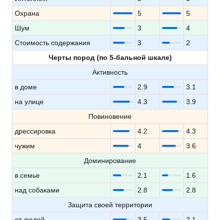
Охрана
5
5
Шум
3
4
Стоимость содержания
3
2
Черты пород (по 5-бальной шкале)
Активность
в доме
2.9
3.1
на улице
4.3
3.9
Повиновение
дрессировка
4.2
4.3
чужим
4
3.6
Доминирование
в семье
2.1
1.6
над собаками
2.8
2.8
Защита своей территории
от людей
3.5
2.1