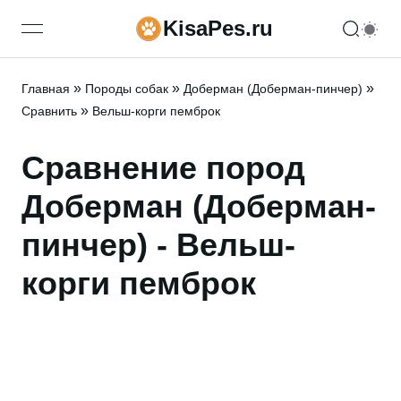
KisaPes.ru
open navigation menu
»
»
»
Главная
Породы собак
Доберман (Доберман-пинчер)
»
Сравнить
Вельш-корги пемброк
Сравнение пород
Доберман (Доберман-
пинчер) - Вельш-
корги пемброк