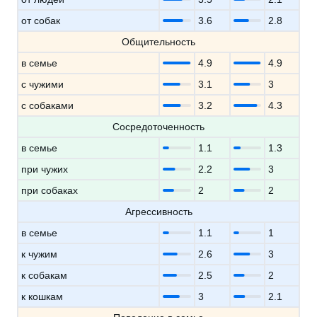
от собак
3.6
2.8
Общительность
в семье
4.9
4.9
с чужими
3.1
3
с собаками
3.2
4.3
Сосредоточенность
в семье
1.1
1.3
при чужих
2.2
3
при собаках
2
2
Агрессивность
в семье
1.1
1
к чужим
2.6
3
к собакам
2.5
2
к кошкам
3
2.1