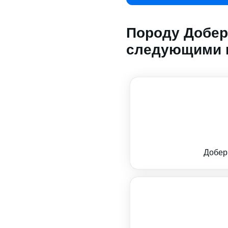
Породу Добер
следующими 
Добер