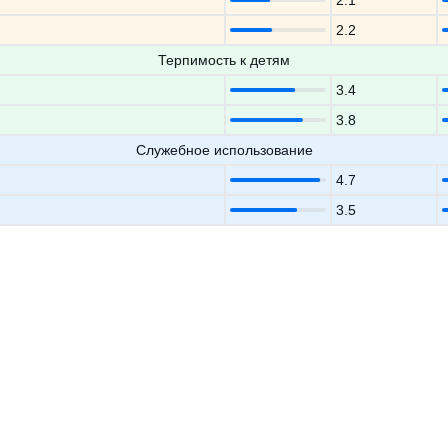
2.1
2.2
Терпимость к детям
3.4
3.8
Служебное использование
4.7
3.5