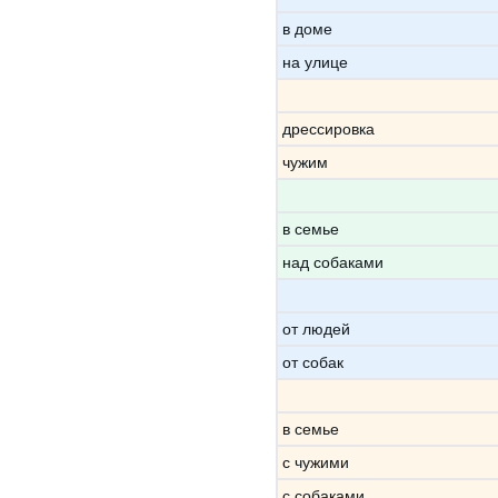
в доме
на улице
дрессировка
чужим
в семье
над собаками
от людей
от собак
в семье
с чужими
с собаками