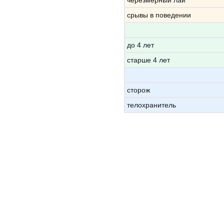
черезмерный лай
срывы в поведении
до 4 лет
старше 4 лет
сторож
телохранитель