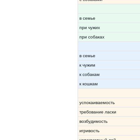
в семье
при чужих
при собаках
в семье
к чужим
к собакам
к кошкам
успокаиваемость
требование ласки
возбудимость
игривость