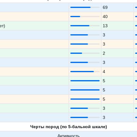
69
40
ет)
13
3
3
2
3
4
5
5
5
3
3
Черты пород (по 5-бальной шкале)
Активность