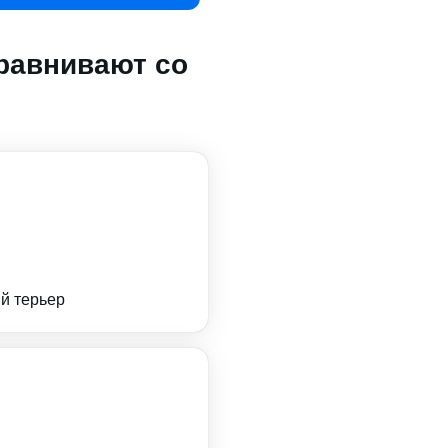
равнивают со
й терьер