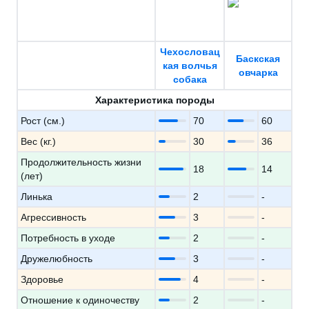
Чехословац
Баскская
кая волчья
овчарка
собака
Характеристика породы
Рост (см.)
70
60
Вес (кг.)
30
36
Продолжительность жизни
18
14
(лет)
Линька
2
-
Агрессивность
3
-
Потребность в уходе
2
-
Дружелюбность
3
-
Здоровье
4
-
Отношение к одиночеству
2
-