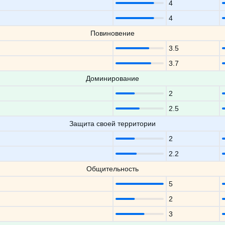
4
4
Повиновение
3.5
3.7
Доминирование
2
2.5
Защита своей территории
2
2.2
Общительность
5
2
3