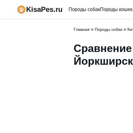
KisaPes.ru
Породы собак
Породы кошек
»
»
Главная
Породы собак
Ки
Сравнение 
Йоркширск