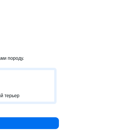
ми породу.
й терьер