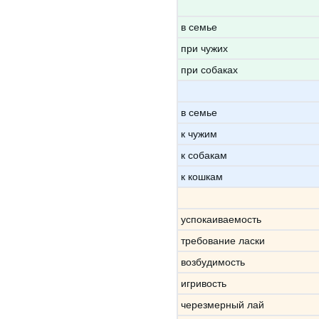
в семье
при чужих
при собаках
в семье
к чужим
к собакам
к кошкам
успокаиваемость
требование ласки
возбудимость
игривость
черезмерный лай