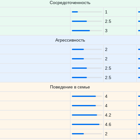
Сосредоточенность
1
2.5
3
Агрессивность
2
2
2.5
2.5
Поведение в семье
4
4
4.2
4.6
2