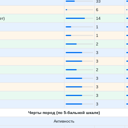
33
6
ет)
14
1
1
2
3
3
2
3
3
3
3
Черты пород (по 5-бальной шкале)
Активность