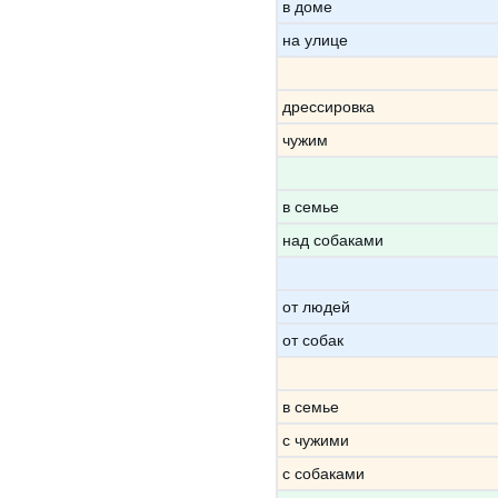
в доме
на улице
дрессировка
чужим
в семье
над собаками
от людей
от собак
в семье
с чужими
с собаками