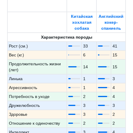
Китайская
Английский
хохлатая
кокер-
собака
спаниель
Характеристика породы
Рост (см.)
33
41
Вес (кг.)
6
15
Продолжительность жизни
14
15
(лет)
Линька
1
3
Агрессивность
1
4
Потребность в уходе
2
4
Дружелюбность
3
3
Здоровье
3
2
Отношение к одиночеству
2
2
Интеллект
3
4