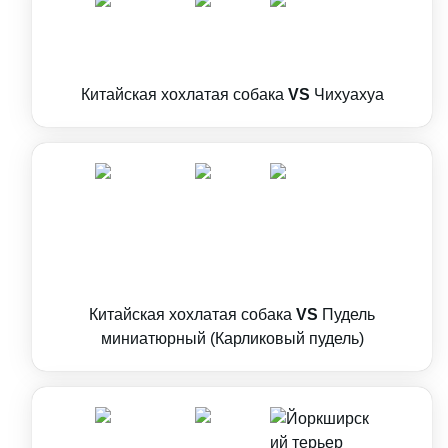
Китайская хохлатая собака
VS
Чихуахуа
Китайская хохлатая собака
VS
Пудель
миниатюрный (Карликовый пудель)