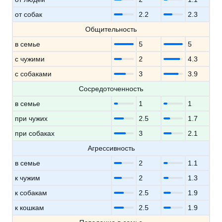
от собак
2.2
2.3
Общительность
в семье
5
5
с чужими
2
4.3
с собаками
3
3.9
Сосредоточенность
в семье
1
1
при чужих
2.5
1.7
при собаках
3
2.1
Агрессивность
в семье
2
1.1
к чужим
2
1.3
к собакам
2.5
1.9
к кошкам
2.5
1.9