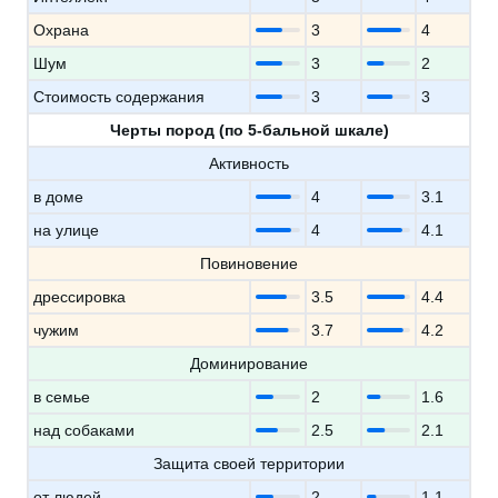
Охрана
3
4
Шум
3
2
Стоимость содержания
3
3
Черты пород (по 5-бальной шкале)
Активность
в доме
4
3.1
на улице
4
4.1
Повиновение
дрессировка
3.5
4.4
чужим
3.7
4.2
Доминирование
в семье
2
1.6
над собаками
2.5
2.1
Защита своей территории
от людей
2
1.1