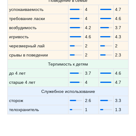
Поведение в семье
успокаиваемость
4
4.7
требование ласки
4
4.6
возбудимость
4.2
3.7
игривость
4.6
4.3
черезмерный лай
2
2
срывы в поведении
2
2.3
Терпимость к детям
до 4 лет
3.7
4.6
старше 4 лет
4
4.7
Служебное использование
сторож
2.6
3.3
телохранитель
1
1.3