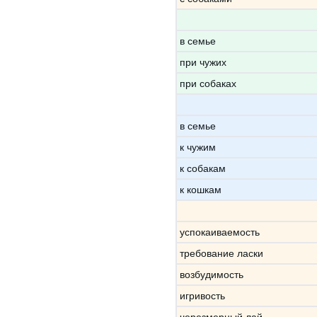
в семье
при чужих
при собаках
в семье
к чужим
к собакам
к кошкам
успокаиваемость
требование ласки
возбудимость
игривость