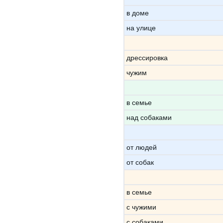
в доме
на улице
дрессировка
чужим
в семье
над собаками
от людей
от собак
в семье
с чужими
с собаками