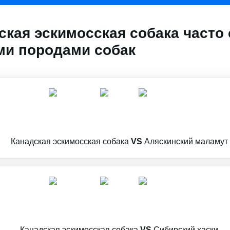
ская эскимосская собака часто
и породами собак
Канадская эскимосская собака
VS
Аляскинский маламут
Канадская эскимосская собака
VS
Сибирский хаски