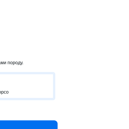
ми породу.
орсо