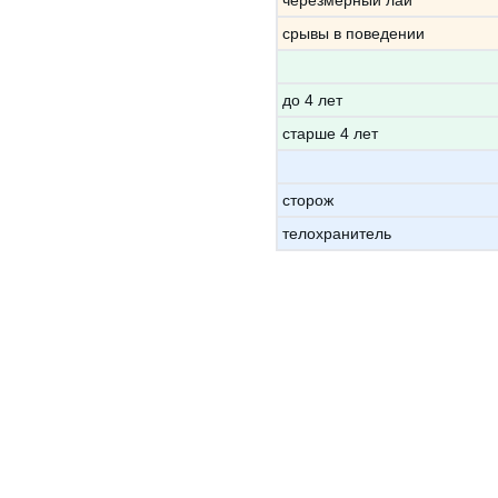
черезмерный лай
срывы в поведении
до 4 лет
старше 4 лет
сторож
телохранитель