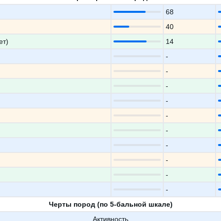
68
40
ет)
14
-
-
-
-
-
-
-
-
-
-
Черты пород (по 5-бальной шкале)
Активность