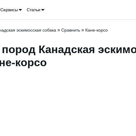
Сервисы
Статьи
»
»
надская эскимосская собака
Сравнить
Кане-корсо
 пород Канадская эским
ане-корсо