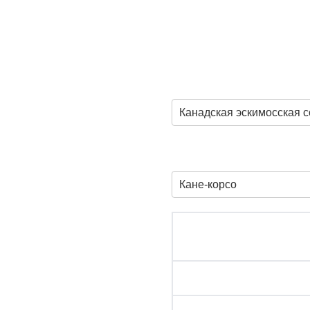
Канадская эскимосская с
Кане-корсо