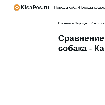
KisaPes.ru
Породы собак
Породы кошек
»
»
Главная
Породы собак
Ка
Сравнение
собака - К