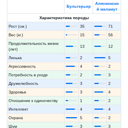
Аляскински
Бультерьер
й маламут
Характеристика породы
Рост (см.)
35
71
Вес (кг.)
15
56
Продолжительность жизни
13
12
(лет)
Линька
2
5
Агрессивность
4
2
Потребность в уходе
2
3
Дружелюбность
3
2
Здоровье
3
4
Отношение к одиночеству
1
2
Интеллект
4
4
Охрана
5
2
Шум
3
3