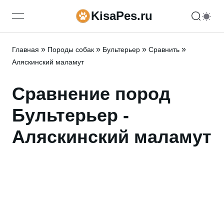
KisaPes.ru
open navigation menu
»
»
»
»
Главная
Породы собак
Бультерьер
Сравнить
Аляскинский маламут
Сравнение пород
Бультерьер -
Аляскинский маламут