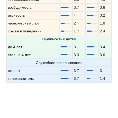
возбудимость
3.7
3.6
игривость
4
3.2
черезмерный лай
2
1.8
срывы в поведении
1.7
2.4
Терпимость к детям
до 4 лет
3
3.4
старше 4 лет
3.3
3.6
Служебное использование
сторож
3.7
3
телохранитель
3.7
1.4