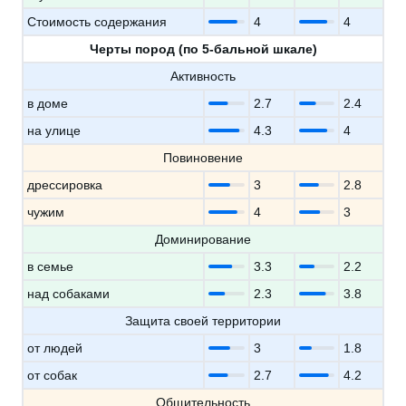
Стоимость содержания
4
4
Черты пород (по 5-бальной шкале)
Активность
в доме
2.7
2.4
на улице
4.3
4
Повиновение
дрессировка
3
2.8
чужим
4
3
Доминирование
в семье
3.3
2.2
над собаками
2.3
3.8
Защита своей территории
от людей
3
1.8
от собак
2.7
4.2
Общительность