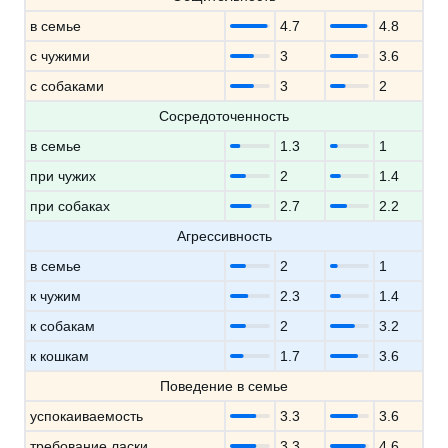
в семье
4.7
4.8
с чужими
3
3.6
с собаками
3
2
Сосредоточенность
в семье
1.3
1
при чужих
2
1.4
при собаках
2.7
2.2
Агрессивность
в семье
2
1
к чужим
2.3
1.4
к собакам
2
3.2
к кошкам
1.7
3.6
Поведение в семье
успокаиваемость
3.3
3.6
требование ласки
3.3
4.6