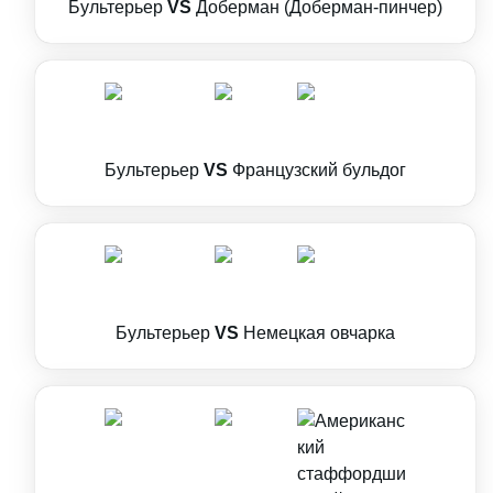
Бультерьер
VS
Доберман (Доберман-пинчер)
Бультерьер
VS
Французский бульдог
Бультерьер
VS
Немецкая овчарка