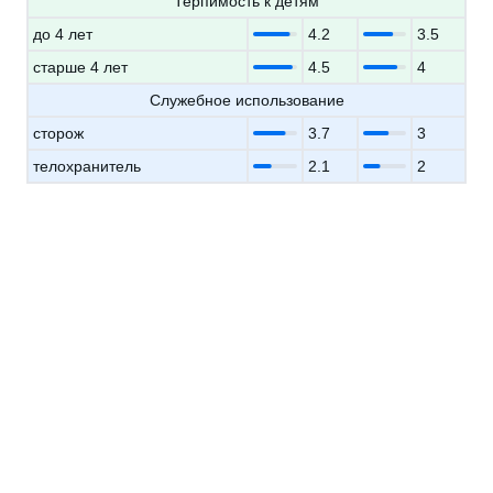
Терпимость к детям
до 4 лет
4.2
3.5
старше 4 лет
4.5
4
Служебное использование
сторож
3.7
3
телохранитель
2.1
2