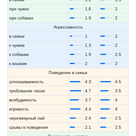
при чужих
1.6
2
при собаках
1.9
2
Агрессивность
в семье
1
2
к чужим
1.3
2
к собакам
1.9
2.5
к кошкам
2
2
Поведение в семье
успокаиваемость
4.3
4.5
требование ласки
4.7
3.5
возбудимость
3.7
4
игривость
4.4
4
черезмерный лай
2.4
2.5
срывы в поведении
2.1
2.5