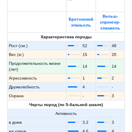
Вельш-
Бретонский
спрингер-
эпаньоль
спаниель
Характеристика породы
Рост (см.)
52
48
Вес (кг.)
15
20
Продолжительность жизни
14
14
(лет)
Агрессивность
1
2
Дружелюбность
4
-
Охрана
-
3
Черты пород (по 5-бальной шкале)
Активность
в доме
3.2
3
на улице
4.6
4