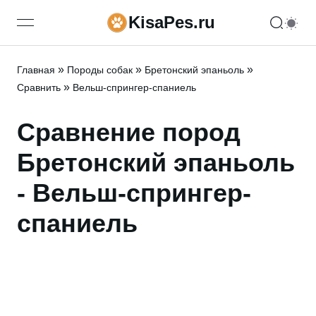
KisaPes.ru
open navigation menu
»
»
»
Главная
Породы собак
Бретонский эпаньоль
»
Сравнить
Вельш-спрингер-спаниель
Сравнение пород
Бретонский эпаньоль
- Вельш-спрингер-
спаниель