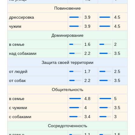
Повиновение
дрессировка
3.9
4.5
чужим
3.9
4.5
Доминирование
в семье
1.6
2
над собаками
2.2
3.5
Защита своей территории
от людей
1.7
2.5
от собак
2.2
3.5
Общительность
в семье
4.8
5
с чужими
4
3.5
с собаками
3.4
3
Сосредоточенность
в семье
1.1
1.5