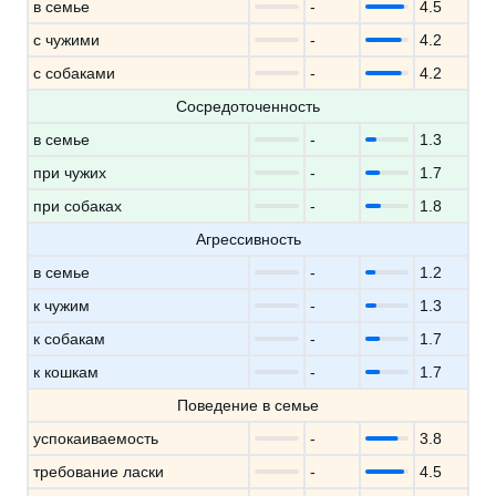
в семье
-
4.5
с чужими
-
4.2
с собаками
-
4.2
Сосредоточенность
в семье
-
1.3
при чужих
-
1.7
при собаках
-
1.8
Агрессивность
в семье
-
1.2
к чужим
-
1.3
к собакам
-
1.7
к кошкам
-
1.7
Поведение в семье
успокаиваемость
-
3.8
требование ласки
-
4.5