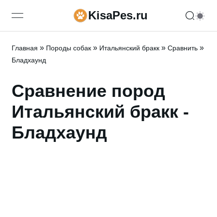
KisaPes.ru
open navigation menu
»
»
»
»
Главная
Породы собак
Итальянский бракк
Сравнить
Бладхаунд
Сравнение пород
Итальянский бракк -
Бладхаунд