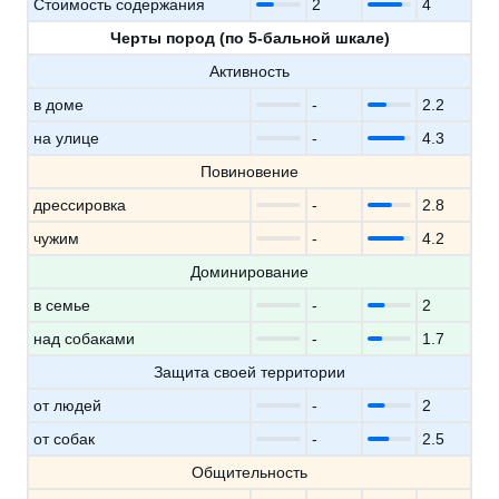
Стоимость содержания
2
4
Черты пород (по 5-бальной шкале)
Активность
в доме
-
2.2
на улице
-
4.3
Повиновение
дрессировка
-
2.8
чужим
-
4.2
Доминирование
в семье
-
2
над собаками
-
1.7
Защита своей территории
от людей
-
2
от собак
-
2.5
Общительность