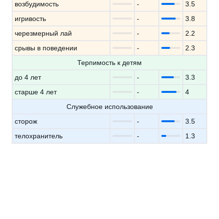
возбудимость
-
3.5
игривость
-
3.8
черезмерный лай
-
2.2
срывы в поведении
-
2.3
Терпимость к детям
до 4 лет
-
3.3
старше 4 лет
-
4
Служебное использование
сторож
-
3.5
телохранитель
-
1.3