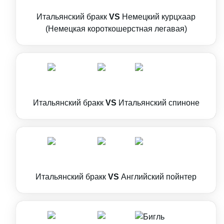
Итальянский бракк
VS
Немецкий курцхаар
(Немецкая короткошерстная легавая)
Итальянский бракк
VS
Итальянский спиноне
Итальянский бракк
VS
Английский пойнтер