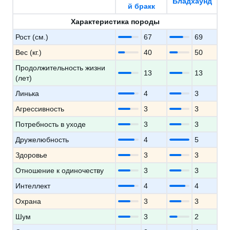
Бладхаунд
й бракк
Характеристика породы
Рост (см.)
67
69
Вес (кг.)
40
50
Продолжительность жизни
13
13
(лет)
Линька
4
3
Агрессивность
3
3
Потребность в уходе
3
3
Дружелюбность
4
5
Здоровье
3
3
Отношение к одиночеству
3
3
Интеллект
4
4
Охрана
3
3
Шум
3
2