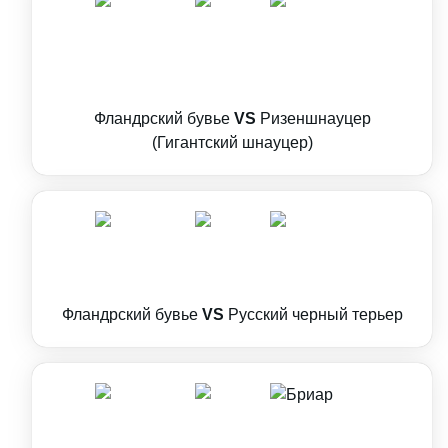
Фландрский бувье
VS
Ризеншнауцер
(Гигантский шнауцер)
Фландрский бувье
VS
Русский черный терьер