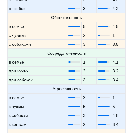
от собак
3
4.2
Общительность
в семье
5
4.5
с чужими
2
1
с собаками
3
3.5
Сосредоточенность
в семье
1
4.1
при чужих
3
3.2
при собаках
3
3.4
Агрессивность
в семье
3
1
к чужим
5
5
к собакам
3
4.8
к кошкам
2
3.4