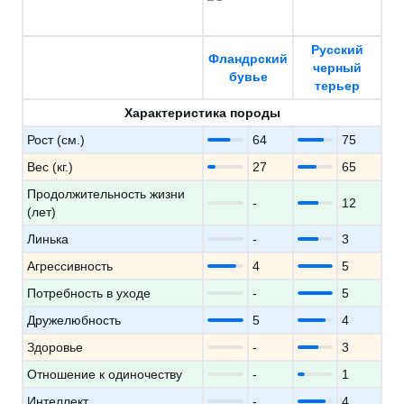
Русский
Фландрский
черный
бувье
терьер
Характеристика породы
Рост (см.)
64
75
Вес (кг.)
27
65
Продолжительность жизни
-
12
(лет)
Линька
-
3
Агрессивность
4
5
Потребность в уходе
-
5
Дружелюбность
5
4
Здоровье
-
3
Отношение к одиночеству
-
1
Интеллект
-
4