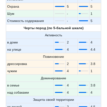
Охрана
5
5
Шум
-
1
Стоимость содержания
-
5
Черты пород (по 5-бальной шкале)
Активность
в доме
2
4
на улице
4
4.4
Повиновение
дрессировка
2
3.8
чужим
4
1
Доминирование
в семье
4
3.8
над собаками
4
4
Защита своей территории
от людей
2
4.5