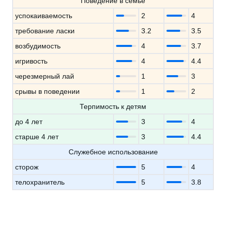
Поведение в семье
успокаиваемость
2
4
требование ласки
3.2
3.5
возбудимость
4
3.7
игривость
4
4.4
черезмерный лай
1
3
срывы в поведении
1
2
Терпимость к детям
до 4 лет
3
4
старше 4 лет
3
4.4
Служебное использование
сторож
5
4
телохранитель
5
3.8