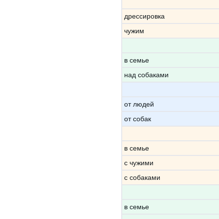
дрессировка
чужим
в семье
над собаками
от людей
от собак
в семье
с чужими
с собаками
в семье