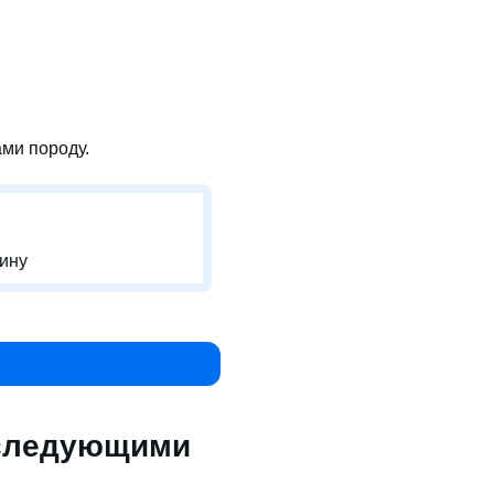
ми породу.
-ину
 следующими