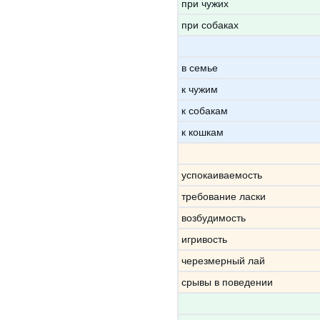
при чужих
при собаках
в семье
к чужим
к собакам
к кошкам
успокаиваемость
требование ласки
возбудимость
игривость
черезмерный лай
срывы в поведении