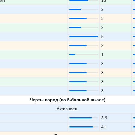
ет)
13
2
3
2
5
3
1
3
3
3
3
Черты пород (по 5-бальной шкале)
Активность
3.9
4.1