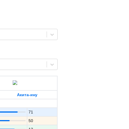
Акита-ину
71
50