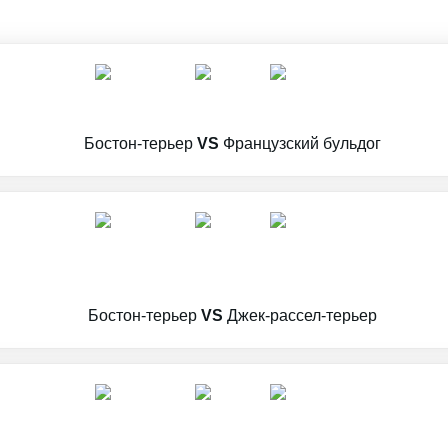
Бостон-терьер
VS
Французский бульдог
Бостон-терьер
VS
Джек-рассел-терьер