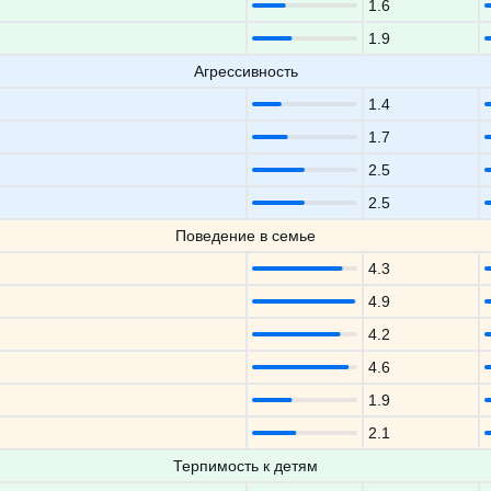
1.6
1.9
Агрессивность
1.4
1.7
2.5
2.5
Поведение в семье
4.3
4.9
4.2
4.6
1.9
2.1
Терпимость к детям