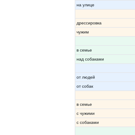
на улице
дрессировка
чужим
в семье
над собаками
от людей
от собак
в семье
с чужими
с собаками