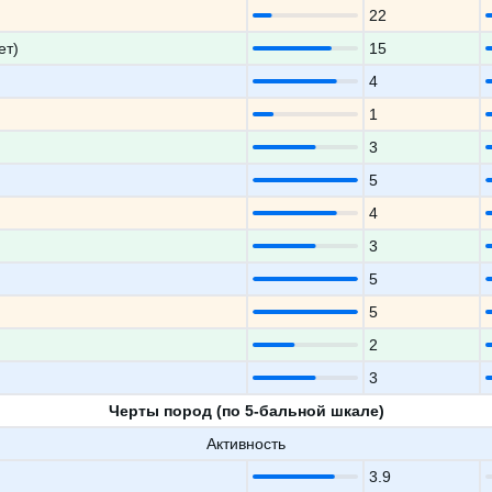
22
ет)
15
4
1
3
5
4
3
5
5
2
3
Черты пород (по 5-бальной шкале)
Активность
3.9