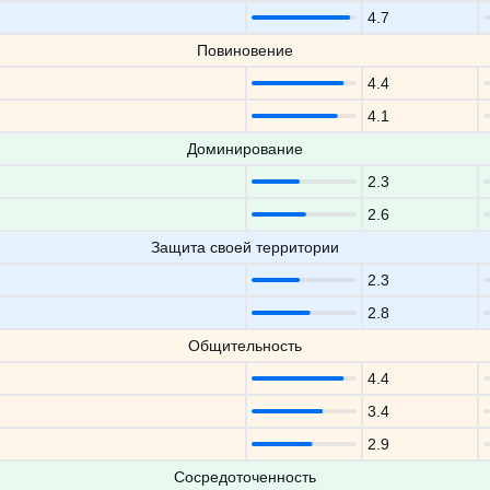
4.7
Повиновение
4.4
4.1
Доминирование
2.3
2.6
Защита своей территории
2.3
2.8
Общительность
4.4
3.4
2.9
Сосредоточенность