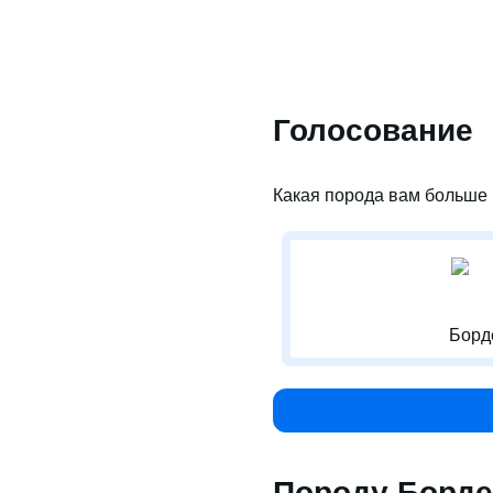
Голосование
Какая порода вам больше 
Борд
Породу Борде