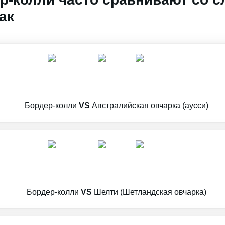
ак
Бордер-колли
VS
Австралийская овчарка (аусси)
Бордер-колли
VS
Шелти (Шетландская овчарка)