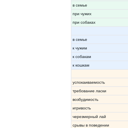
в семье
при чужих
при собаках
в семье
к чужим
к собакам
к кошкам
успокаиваемость
требование ласки
возбудимость
игривость
черезмерный лай
срывы в поведении