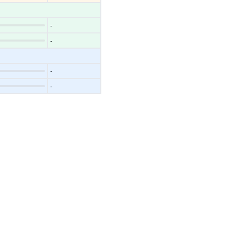
-
-
-
-