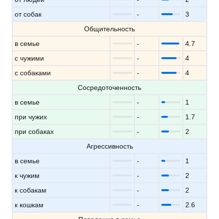
от собак
-
3
Общительность
в семье
-
4.7
с чужими
-
4
с собаками
-
4
Сосредоточенность
в семье
-
1
при чужих
-
1.7
при собаках
-
2
Агрессивность
в семье
-
1
к чужим
-
2
к собакам
-
2
к кошкам
-
2.6