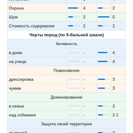
Охрана
4
2
Шум
2
5
Стоимость содержания
2
2
Черты пород (по 5-бальной шкале)
Активность
в доме
-
4
на улице
-
4
Повиновение
дрессировка
-
3
чужим
-
3
Доминирование
в семье
-
2
над собаками
-
2.1
Защита своей территории
от людей
-
2