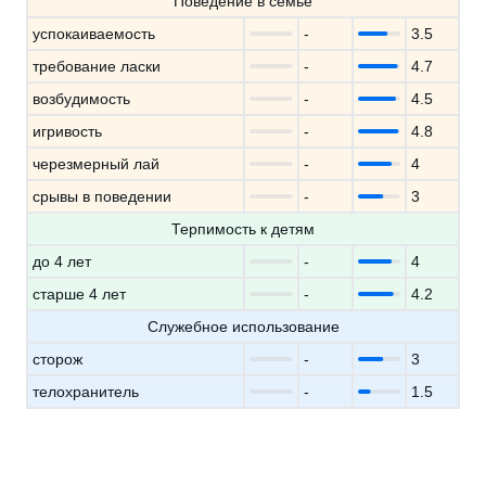
Поведение в семье
успокаиваемость
-
3.5
требование ласки
-
4.7
возбудимость
-
4.5
игривость
-
4.8
черезмерный лай
-
4
срывы в поведении
-
3
Терпимость к детям
до 4 лет
-
4
старше 4 лет
-
4.2
Служебное использование
сторож
-
3
телохранитель
-
1.5