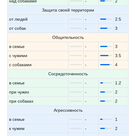
над собаками
-
2
Защита своей территории
от людей
-
2.5
от собак
-
3
Общительность
в семье
-
3
с чужими
-
3.5
с собаками
-
4
Сосредоточенность
в семье
-
1.2
при чужих
-
2
при собаках
-
2
Агрессивность
в семье
-
1
к чужим
-
2