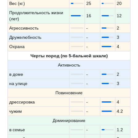
Вес (кг.)
25
20
Продолжительность жизни
16
12
(лет)
Агрессивность
-
2
Дружелюбность
-
3
Охрана
-
4
Черты пород (по 5-бальной шкале)
Активность
в доме
-
2
на улице
-
3
Повиновение
дрессировка
-
4
чужим
-
4.2
Доминирование
в семье
-
1.2