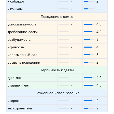
к собакам
-
2
к кошкам
-
2
Поведение в семье
успокаиваемость
-
4.3
требование ласки
-
4.2
возбудимость
-
3
игривость
-
4
черезмерный лай
-
3
срывы в поведении
-
2
Терпимость к детям
до 4 лет
-
4.2
старше 4 лет
-
4.5
Служебное использование
сторож
-
4
телохранитель
-
2