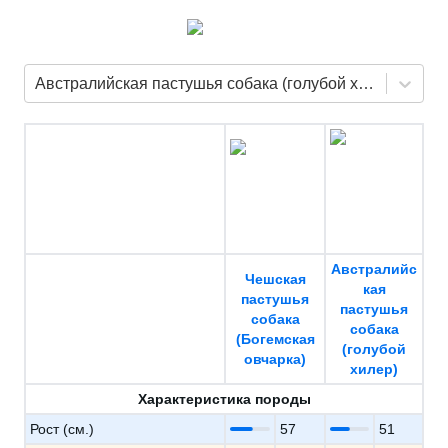
Австралийская пастушья собака (голубой хилер)
Австралийс
Чешская
кая
пастушья
пастушья
собака
собака
(Богемская
(голубой
овчарка)
хилер)
Характеристика породы
Рост (см.)
57
51