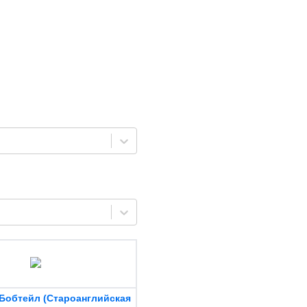
Бобтейл (Староанглийская