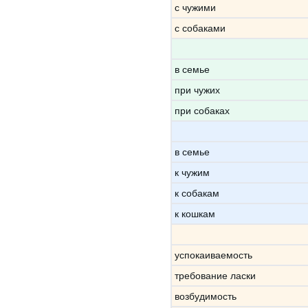
с чужими
с собаками
в семье
при чужих
при собаках
в семье
к чужим
к собакам
к кошкам
успокаиваемость
требование ласки
возбудимость