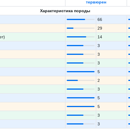
тервюрен
Характеристика породы
66
29
ет)
14
3
3
3
5
2
3
5
5
3
3