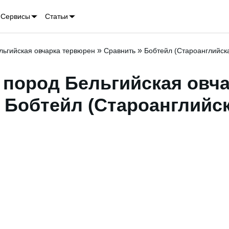
Сервисы
Статьи
»
»
льгийская овчарка тервюрен
Сравнить
Бобтейл (Староанглийска
 пород Бельгийская овч
 Бобтейл (Староанглийс