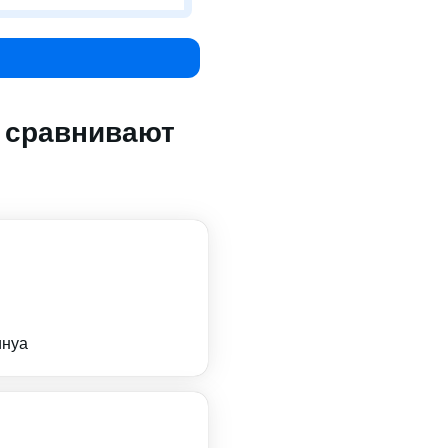
о сравнивают
инуа