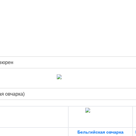
рвюрен
я овчарка)
Бельгийская овчарка