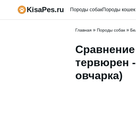
KisaPes.ru
Породы собак
Породы кошек
»
»
Главная
Породы собак
Бе
Сравнение
тервюрен -
овчарка)