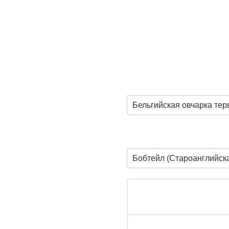
Бельгийская овчарка те
Бобтейл (Староанглийска