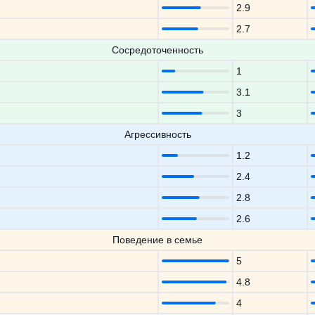
2.9
2.7
Сосредоточенность
1
3.1
3
Агрессивность
1.2
2.4
2.8
2.6
Поведение в семье
5
4.8
4