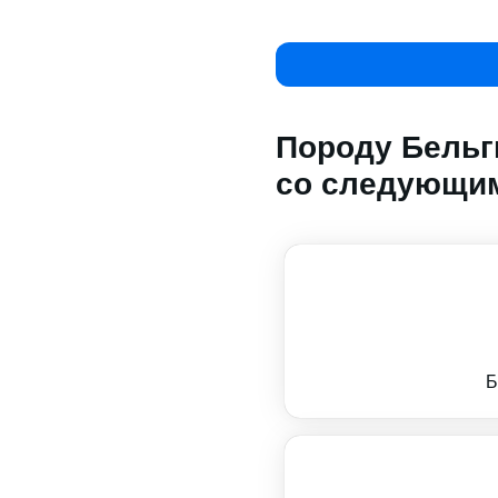
Породу Бельг
со следующим
Б