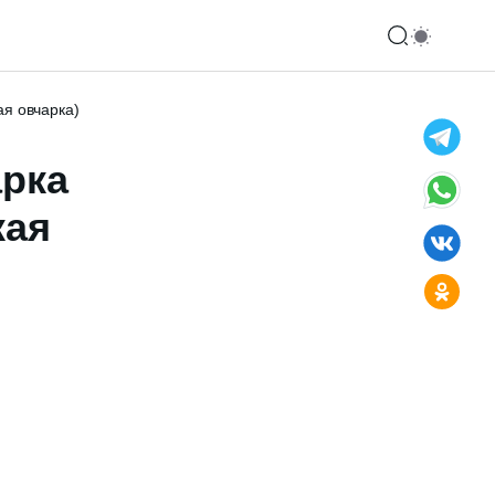
я овчарка)
арка
кая