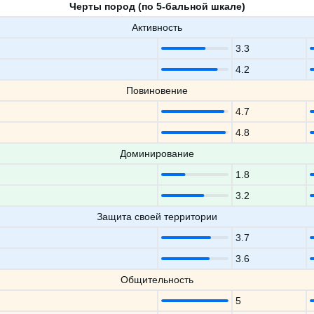
Черты пород (по 5-бальной шкале)
Активность
3.3
4.2
Повиновение
4.7
4.8
Доминирование
1.8
3.2
Защита своей территории
3.7
3.6
Общительность
5