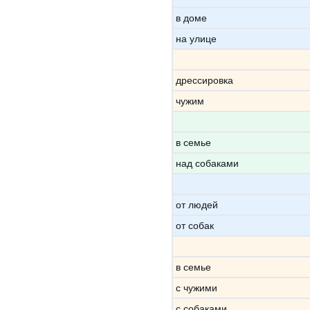
в доме
на улице
дрессировка
чужим
в семье
над собаками
от людей
от собак
в семье
с чужими
с собаками