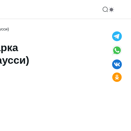
усси)
арка
аусси)