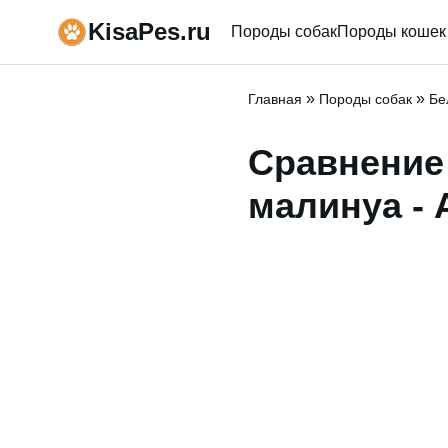
KisaPes.ru
Породы собак
Породы кошек
»
»
Главная
Породы собак
Бе
Сравнение
малинуа - 