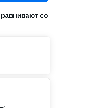
сравнивают со
ер)