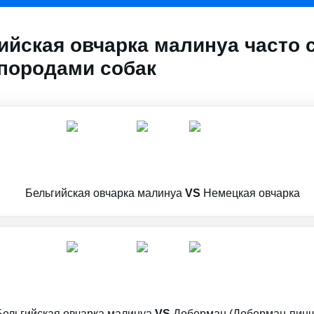
ийская овчарка малинуа часто 
породами собак
Бельгийская овчарка малинуа
VS
Немецкая овчарка
Бельгийская овчарка малинуа
VS
Доберман (Доберман-пинч