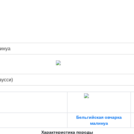
линуа
аусси)
Бельгийская овчарка
малинуа
Характеристика породы