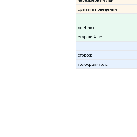
черезмерный лай
срывы в поведении
до 4 лет
старше 4 лет
сторож
телохранитель