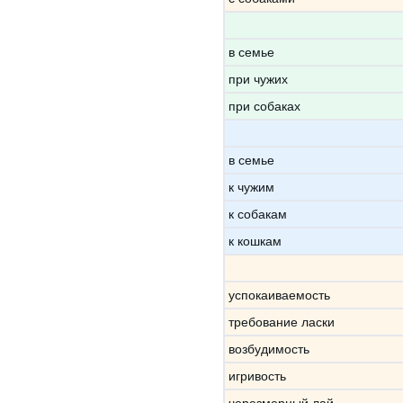
в семье
при чужих
при собаках
в семье
к чужим
к собакам
к кошкам
успокаиваемость
требование ласки
возбудимость
игривость