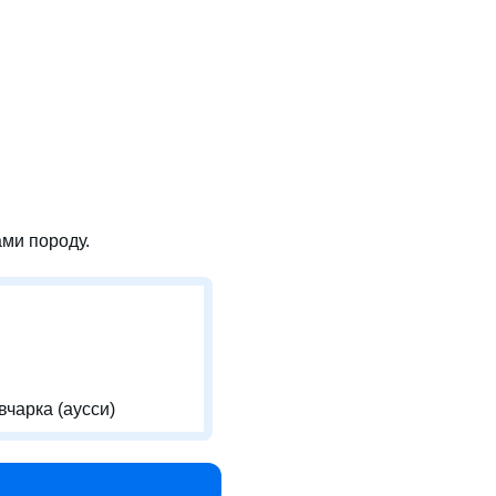
ми породу.
чарка (аусси)