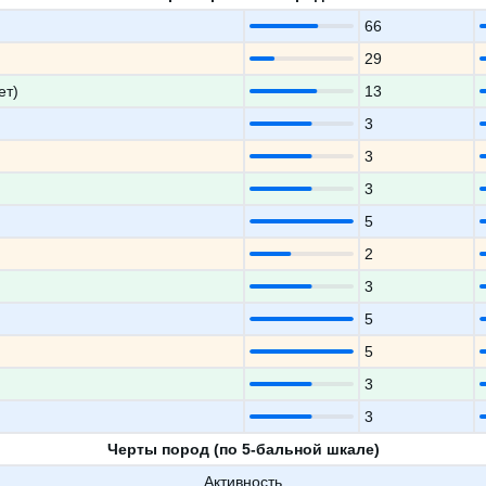
66
29
ет)
13
3
3
3
5
2
3
5
5
3
3
Черты пород (по 5-бальной шкале)
Активность