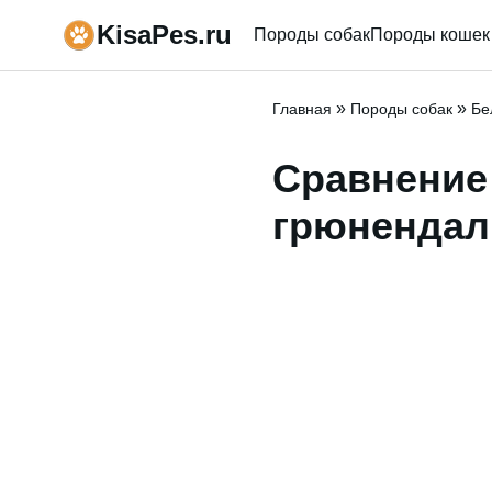
KisaPes.ru
Породы собак
Породы кошек
»
»
Главная
Породы собак
Бе
Сравнение
грюнендаль