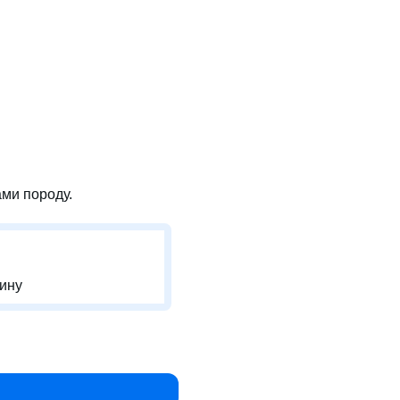
ми породу.
-ину