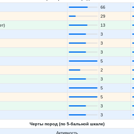
66
29
ет)
13
3
3
3
5
2
3
5
5
3
3
Черты пород (по 5-бальной шкале)
Активность