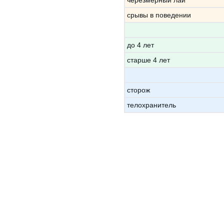
черезмерный лай
срывы в поведении
до 4 лет
старше 4 лет
сторож
телохранитель