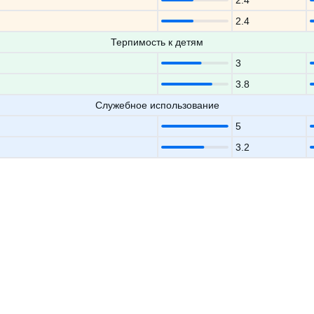
2.4
2.4
Терпимость к детям
3
3.8
Служебное использование
5
3.2