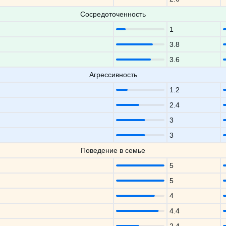
Сосредоточенность
1
3.8
3.6
Агрессивность
1.2
2.4
3
3
Поведение в семье
5
5
4
4.4