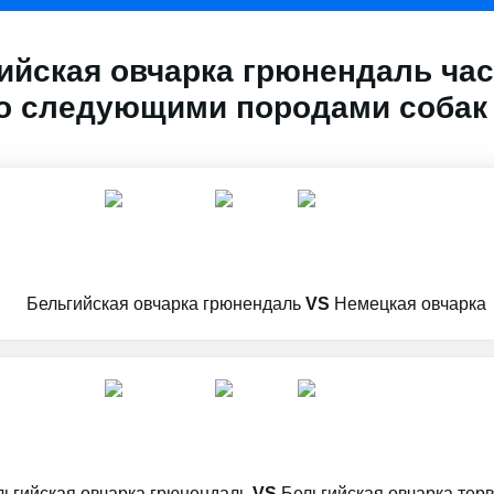
ийская овчарка грюнендаль час
о следующими породами собак
Бельгийская овчарка грюнендаль
VS
Немецкая овчарка
льгийская овчарка грюнендаль
VS
Бельгийская овчарка тер