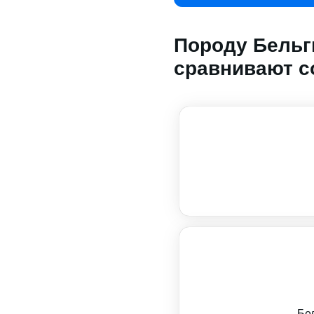
Породу Бельг
сравнивают с
Бе