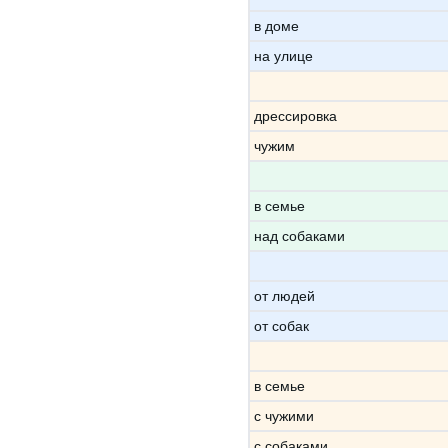
в доме
на улице
дрессировка
чужим
в семье
над собаками
от людей
от собак
в семье
с чужими
с собаками