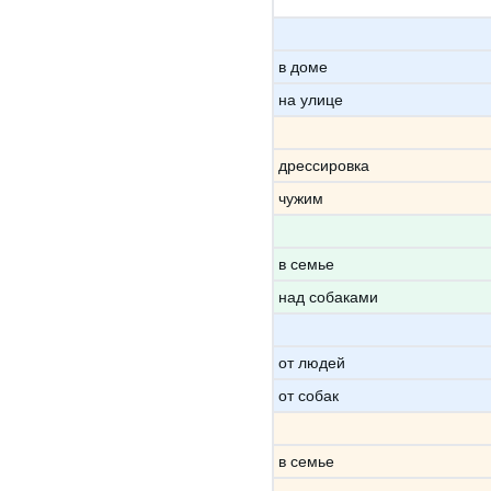
в доме
на улице
дрессировка
чужим
в семье
над собаками
от людей
от собак
в семье