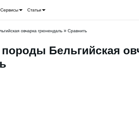
Сервисы
Статьи
»
льгийская овчарка грюнендаль
Сравнить
е породы
Бельгийская ов
ь