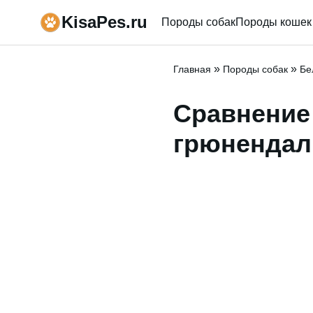
KisaPes.ru
Породы собак
Породы кошек
»
»
Главная
Породы собак
Бе
Сравнени
грюнендал