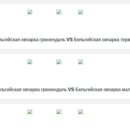
льгийская овчарка грюнендаль
VS
Бельгийская овчарка тер
льгийская овчарка грюнендаль
VS
Бельгийская овчарка ма