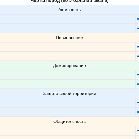
Черты пород (по 5-бальной шкале)
Активность
Повиновение
Доминирование
Защита своей территории
Общительность