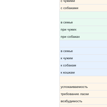
с чужими
с собаками
в семье
при чужих
при собаках
в семье
к чужим
к собакам
к кошкам
успокаиваемость
требование ласки
возбудимость