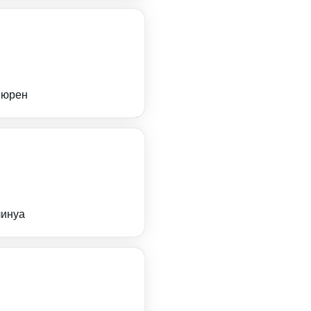
вюрен
линуа