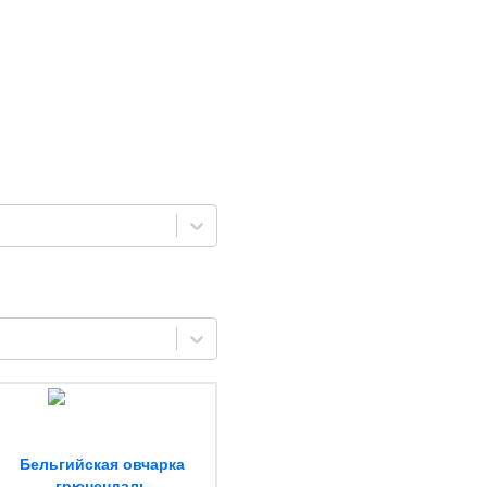
Бельгийская овчарка
грюнендаль