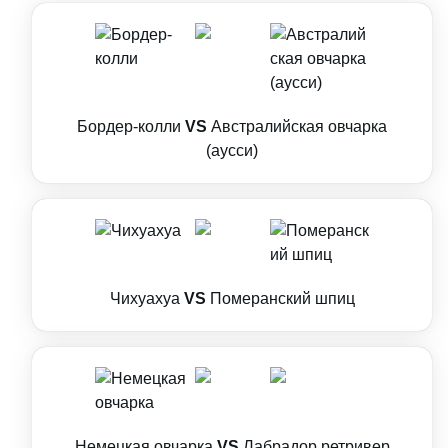
Бордер-колли
VS
Австралийская овчарка
(аусси)
Чихуахуа
VS
Померанский шпиц
Немецкая овчарка
VS
Лабрадор ретривер