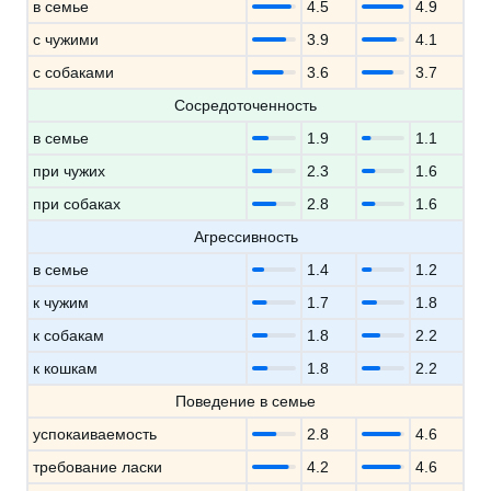
в семье
4.5
4.9
с чужими
3.9
4.1
с собаками
3.6
3.7
Сосредоточенность
в семье
1.9
1.1
при чужих
2.3
1.6
при собаках
2.8
1.6
Агрессивность
в семье
1.4
1.2
к чужим
1.7
1.8
к собакам
1.8
2.2
к кошкам
1.8
2.2
Поведение в семье
успокаиваемость
2.8
4.6
требование ласки
4.2
4.6