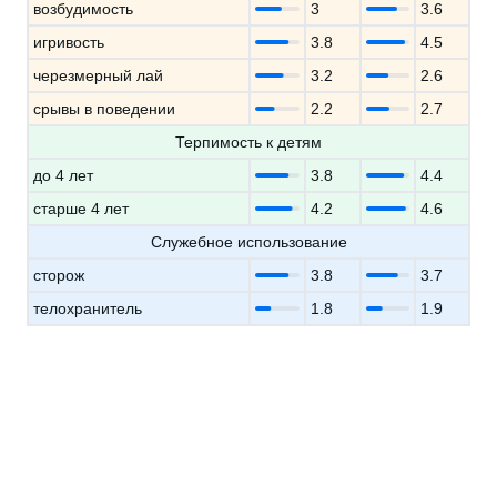
возбудимость
3
3.6
игривость
3.8
4.5
черезмерный лай
3.2
2.6
срывы в поведении
2.2
2.7
Терпимость к детям
до 4 лет
3.8
4.4
старше 4 лет
4.2
4.6
Служебное использование
сторож
3.8
3.7
телохранитель
1.8
1.9