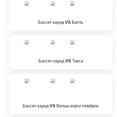
Бассет-хаунд
VS
Бигль
Бассет-хаунд
VS
Такса
Бассет-хаунд
VS
Вельш-корги пемброк