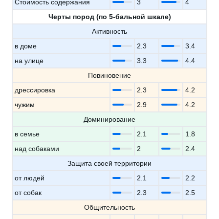
Стоимость содержания
3
4
Черты пород (по 5-бальной шкале)
Активность
в доме
2.3
3.4
на улице
3.3
4.4
Повиновение
дрессировка
2.3
4.2
чужим
2.9
4.2
Доминирование
в семье
2.1
1.8
над собаками
2
2.4
Защита своей территории
от людей
2.1
2.2
от собак
2.3
2.5
Общительность