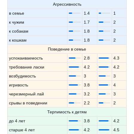
Агрессивность
в семье
1.4
1
к чужим
1.7
2
к собакам
1.8
2
к кошкам
1.8
2
Поведение в семье
успокаиваемость
2.8
4.3
требование ласки
4.2
4.2
возбудимость
3
3
игривость
3.8
4
черезмерный лай
3.2
3
срывы в поведении
2.2
2
Терпимость к детям
до 4 лет
3.8
4.2
старше 4 лет
4.2
4.5