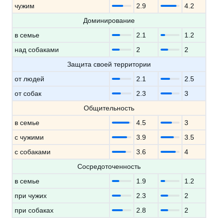
чужим
2.9
4.2
Доминирование
в семье
2.1
1.2
над собаками
2
2
Защита своей территории
от людей
2.1
2.5
от собак
2.3
3
Общительность
в семье
4.5
3
с чужими
3.9
3.5
с собаками
3.6
4
Сосредоточенность
в семье
1.9
1.2
при чужих
2.3
2
при собаках
2.8
2