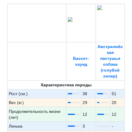
Австралийс
кая
Бассет-
пастушья
хаунд
собака
(голубой
хилер)
Характеристика породы
Рост (см.)
38
51
Вес (кг.)
29
20
Продолжительность жизни
12
12
(лет)
Линька
3
-