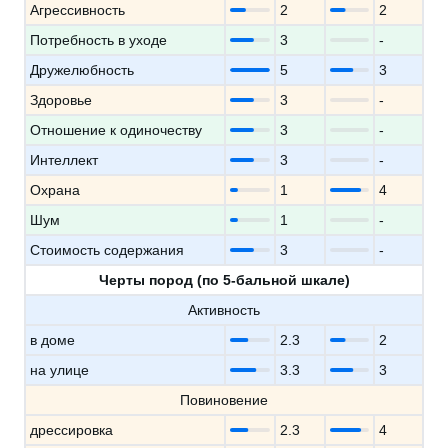
Агрессивность
2
2
Потребность в уходе
3
-
Дружелюбность
5
3
Здоровье
3
-
Отношение к одиночеству
3
-
Интеллект
3
-
Охрана
1
4
Шум
1
-
Стоимость содержания
3
-
Черты пород (по 5-бальной шкале)
Активность
в доме
2.3
2
на улице
3.3
3
Повиновение
дрессировка
2.3
4