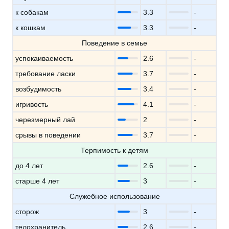
к собакам
3.3
-
к кошкам
3.3
-
Поведение в семье
успокаиваемость
2.6
-
требование ласки
3.7
-
возбудимость
3.4
-
игривость
4.1
-
черезмерный лай
2
-
срывы в поведении
3.7
-
Терпимость к детям
до 4 лет
2.6
-
старше 4 лет
3
-
Служебное использование
сторож
3
-
телохранитель
2.6
-