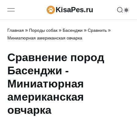
KisaPes.ru
open navigation menu
»
»
»
»
Главная
Породы собак
Басенджи
Сравнить
Миниатюрная американская овчарка
Сравнение пород
Басенджи -
Миниатюрная
американская
овчарка