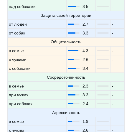
над собаками
3.5
-
Защита своей территории
от людей
2.7
-
от собак
3.3
-
Общительность
в семье
4.3
-
с чужими
2.6
-
с собаками
3.4
-
Сосредоточенность
в семье
2.3
-
при чужих
3.3
-
при собаках
2.4
-
Агрессивность
в семье
1.9
-
к чужим
2.6
-