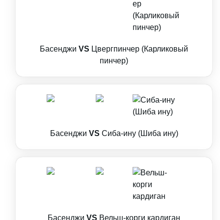
Басенджи
VS
Цвергпинчер (Карликовый
пинчер)
Басенджи
VS
Сиба-ину (Шиба ину)
Басенджи
VS
Вельш-корги кардиган