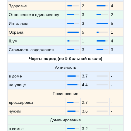
Здоровье
2
4
Отношение к одиночеству
3
2
Интеллект
3
5
Охрана
5
1
Шум
1
4
Стоимость содержания
3
3
Черты пород (по 5-бальной шкале)
Активность
в доме
3.7
-
на улице
4.4
-
Повиновение
дрессировка
2.7
-
чужим
3.6
-
Доминирование
в семье
3.2
-