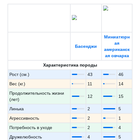
Миниатюрн
ая
Басенджи
американск
ая овчарка
Характеристика породы
Рост (см.)
43
46
Вес (кг.)
11
14
Продолжительность жизни
12
15
(лет)
Линька
2
5
Агрессивность
2
1
Потребность в уходе
2
4
Дружелюбность
4
5