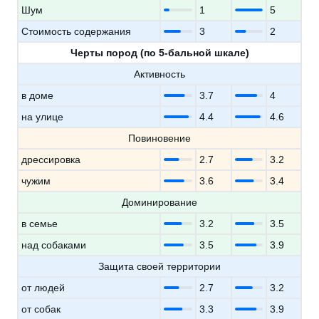
Шум
1
5
Стоимость содержания
3
2
Черты пород (по 5-бальной шкале)
Активность
в доме
3.7
4
на улице
4.4
4.6
Повиновение
дрессировка
2.7
3.2
чужим
3.6
3.4
Доминирование
в семье
3.2
3.5
над собаками
3.5
3.9
Защита своей территории
от людей
2.7
3.2
от собак
3.3
3.9