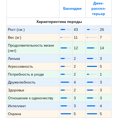
Джек-
Басенджи
рассел-
терьер
Характеристика породы
Рост (см.)
43
26
Вес (кг.)
11
7
Продолжительность жизни
12
14
(лет)
Линька
2
3
Агрессивность
2
5
Потребность в уходе
2
1
Дружелюбность
4
3
Здоровье
2
3
Отношение к одиночеству
3
3
Интеллект
3
4
Охрана
5
5