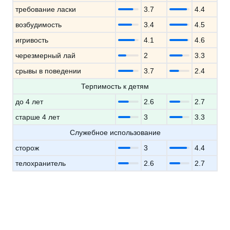
требование ласки
3.7
4.4
возбудимость
3.4
4.5
игривость
4.1
4.6
черезмерный лай
2
3.3
срывы в поведении
3.7
2.4
Терпимость к детям
до 4 лет
2.6
2.7
старше 4 лет
3
3.3
Служебное использование
сторож
3
4.4
телохранитель
2.6
2.7