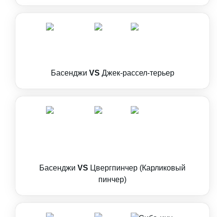
Басенджи
VS
Джек-рассел-терьер
Басенджи
VS
Цвергпинчер (Карликовый
пинчер)