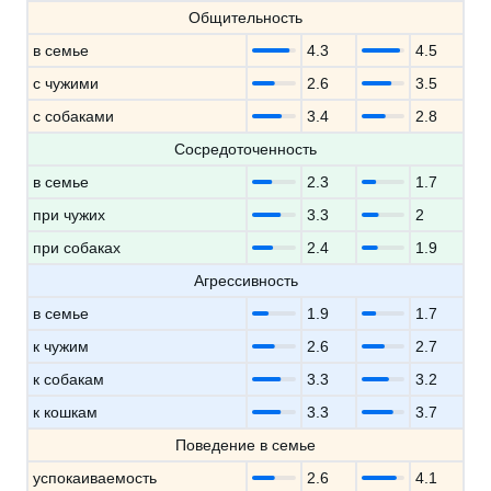
Общительность
в семье
4.3
4.5
с чужими
2.6
3.5
с собаками
3.4
2.8
Сосредоточенность
в семье
2.3
1.7
при чужих
3.3
2
при собаках
2.4
1.9
Агрессивность
в семье
1.9
1.7
к чужим
2.6
2.7
к собакам
3.3
3.2
к кошкам
3.3
3.7
Поведение в семье
успокаиваемость
2.6
4.1