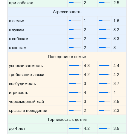
при собаках
2
2.5
Агрессивность
в семье
1
1.6
к чужим
2
3.2
к собакам
2
3.3
к кошкам
2
3
Поведение в семье
успокаиваемость
4.3
4.4
требование ласки
4.2
4.2
возбудимость
3
3.7
игривость
4
4
черезмерный лай
3
2.5
срывы в поведении
2
2.3
Терпимость к детям
до 4 лет
4.2
3.5