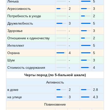
Линька
-
5
Агрессивность
2
3
Потребность в уходе
-
2
Дружелюбность
3
5
Здоровье
-
3
Отношение к одиночеству
-
2
Интеллект
-
5
Охрана
4
5
Шум
-
3
Стоимость содержания
-
4
Черты пород (по 5-бальной шкале)
Активность
в доме
2
2.8
на улице
3
4.3
Повиновение