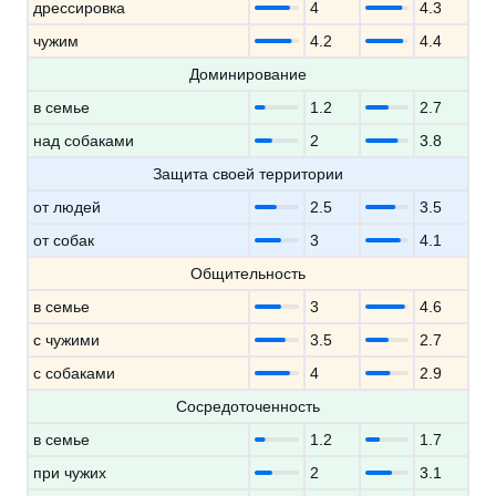
дрессировка
4
4.3
чужим
4.2
4.4
Доминирование
в семье
1.2
2.7
над собаками
2
3.8
Защита своей территории
от людей
2.5
3.5
от собак
3
4.1
Общительность
в семье
3
4.6
с чужими
3.5
2.7
с собаками
4
2.9
Сосредоточенность
в семье
1.2
1.7
при чужих
2
3.1