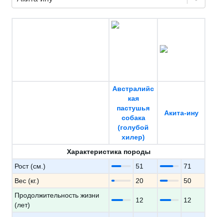
Австралийс
кая
пастушья
Акита-ину
собака
(голубой
хилер)
Характеристика породы
Рост (см.)
51
71
Вес (кг.)
20
50
Продолжительность жизни
12
12
(лет)