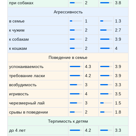
при собаках
2
3.8
Агрессивность
в семье
1
1.3
к чужим
2
2.7
к собакам
2
3.9
к кошкам
2
4
Поведение в семье
успокаиваемость
4.3
3.9
требование ласки
4.2
3.9
возбудимость
3
3.3
игривость
4
3.5
черезмерный лай
3
1.5
срывы в поведении
2
1.8
Терпимость к детям
до 4 лет
4.2
3.3