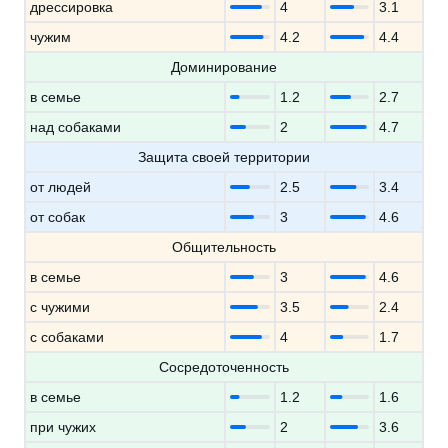
дрессировка
4
3.1
чужим
4.2
4.4
Доминирование
в семье
1.2
2.7
над собаками
2
4.7
Защита своей территории
от людей
2.5
3.4
от собак
3
4.6
Общительность
в семье
3
4.6
с чужими
3.5
2.4
с собаками
4
1.7
Сосредоточенность
в семье
1.2
1.6
при чужих
2
3.6