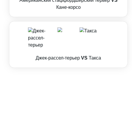
Американский стаффордширский терьер
VS
Кане-корсо
Джек-рассел-терьер
VS
Такса