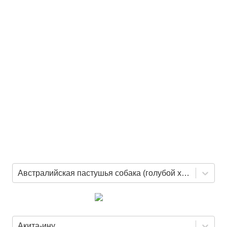
Австралийская пастушья собака (голубой хилер)
Акита-ину