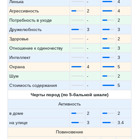
Линька
-
4
Агрессивность
2
4
Потребность в уходе
-
2
Дружелюбность
3
3
Здоровье
-
2
Отношение к одиночеству
-
3
Интеллект
-
3
Охрана
4
5
Шум
-
2
Стоимость содержания
-
5
Черты пород (по 5-бальной шкале)
Активность
в доме
2
2
на улице
3
3.4
Повиновение