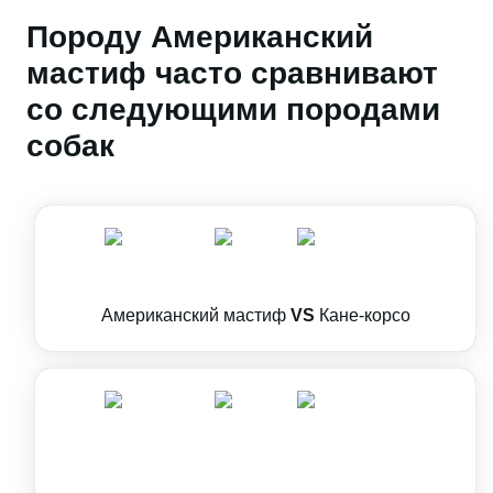
Породу Американский
мастиф часто сравнивают
со следующими породами
собак
Американский мастиф
VS
Кане-корсо