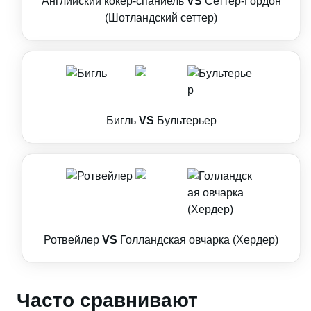
Английский кокер-спаниель
VS
Сеттер-Гордон
(Шотландский сеттер)
Бигль
VS
Бультерьер
Ротвейлер
VS
Голландская овчарка (Хердер)
Часто сравнивают