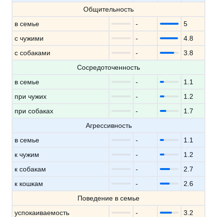
Общительность
в семье
-
5
с чужими
-
4.8
с собаками
-
3.8
Сосредоточенность
в семье
-
1.1
при чужих
-
1.2
при собаках
-
1.7
Агрессивность
в семье
-
1.1
к чужим
-
1.2
к собакам
-
2.7
к кошкам
-
2.6
Поведение в семье
успокаиваемость
-
3.2