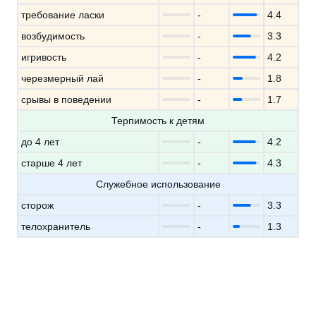
требование ласки
-
4.4
возбудимость
-
3.3
игривость
-
4.2
черезмерный лай
-
1.8
срывы в поведении
-
1.7
Терпимость к детям
до 4 лет
-
4.2
старше 4 лет
-
4.3
Служебное использование
сторож
-
3.3
телохранитель
-
1.3