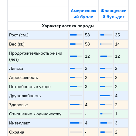
Американск
Французски
ий булли
й бульдог
Характеристика породы
Рост (см.)
58
35
Вес (кг.)
58
14
Продолжительность жизни
12
12
(лет)
Линька
2
2
Агрессивность
2
2
Потребность в уходе
3
2
Дружелюбность
-
4
Здоровье
4
2
Отношение к одиночеству
-
1
Интеллект
4
3
Охрана
-
2