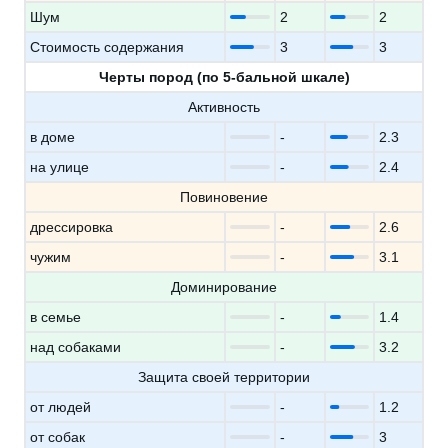
Шум
2
2
Стоимость содержания
3
3
Черты пород (по 5-бальной шкале)
Активность
в доме
-
2.3
на улице
-
2.4
Повиновение
дрессировка
-
2.6
чужим
-
3.1
Доминирование
в семье
-
1.4
над собаками
-
3.2
Защита своей территории
от людей
-
1.2
от собак
-
3