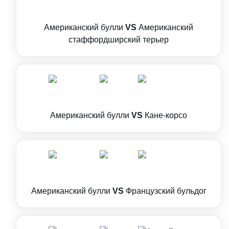
Американский булли
VS
Американский
стаффордширский терьер
Американский булли
VS
Кане-корсо
Американский булли
VS
Французский бульдог