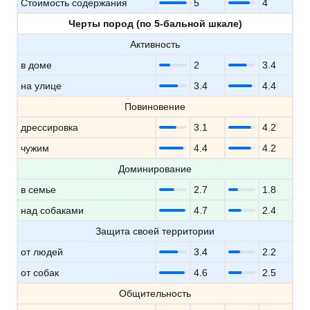
Стоимость содержания
5
4
Черты пород (по 5-бальной шкале)
Активность
в доме
2
3.4
на улице
3.4
4.4
Повиновение
дрессировка
3.1
4.2
чужим
4.4
4.2
Доминирование
в семье
2.7
1.8
над собаками
4.7
2.4
Защита своей территории
от людей
3.4
2.2
от собак
4.6
2.5
Общительность