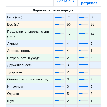
Акита-ину
ретривер
Характеристика породы
Рост (см.)
71
60
Вес (кг.)
50
35
Продолжительность жизни
12
14
(лет)
Линька
4
5
Агрессивность
4
1
Потребность в уходе
2
3
Дружелюбность
3
5
Здоровье
2
3
Отношение к одиночеству
3
3
Интеллект
3
5
Охрана
5
2
Шум
2
1