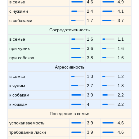
в семье
4.6
4.9
с чужими
2.4
4.1
с собаками
1.7
3.7
Сосредоточенность
в семье
1.6
1.1
при чужих
3.6
1.6
при собаках
3.8
1.6
Агрессивность
в семье
1.3
1.2
к чужим
2.7
1.8
к собакам
3.9
2.2
к кошкам
4
2.2
Поведение в семье
успокаиваемость
3.9
4.6
требование ласки
3.9
4.6