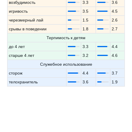
возбудимость
3.3
3.6
игривость
3.5
4.5
черезмерный лай
1.5
2.6
срывы в поведении
1.8
2.7
Терпимость к детям
до 4 лет
3.3
4.4
старше 4 лет
3.2
4.6
Служебное использование
сторож
4.4
3.7
телохранитель
3.6
1.9