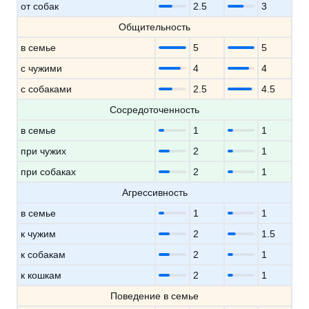
от собак
2.5
3
Общительность
в семье
5
5
с чужими
4
4
с собаками
2.5
4.5
Сосредоточенность
в семье
1
1
при чужих
2
1
при собаках
2
1
Агрессивность
в семье
1
1
к чужим
2
1.5
к собакам
2
1
к кошкам
2
1
Поведение в семье