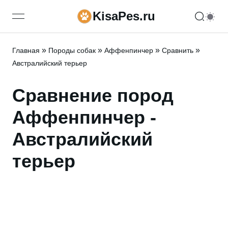
KisaPes.ru
open navigation menu
»
»
»
»
Главная
Породы собак
Аффенпинчер
Сравнить
Австралийский терьер
Сравнение пород
Аффенпинчер -
Австралийский
терьер