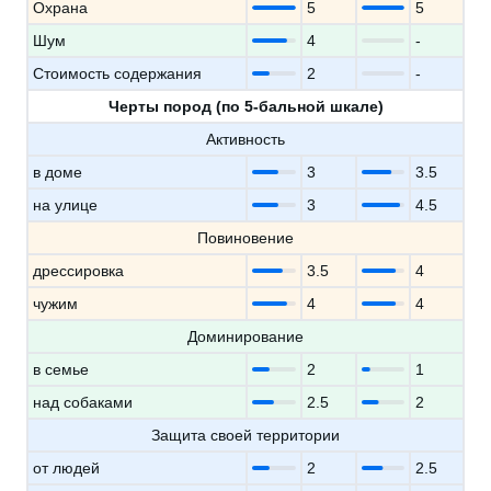
Охрана
5
5
Шум
4
-
Стоимость содержания
2
-
Черты пород (по 5-бальной шкале)
Активность
в доме
3
3.5
на улице
3
4.5
Повиновение
дрессировка
3.5
4
чужим
4
4
Доминирование
в семье
2
1
над собаками
2.5
2
Защита своей территории
от людей
2
2.5