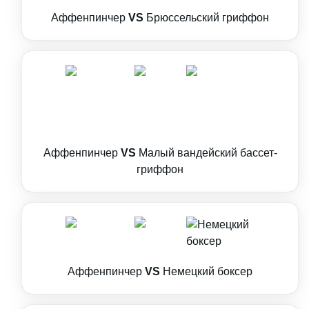
Аффенпинчер
VS
Брюссельский гриффон
Аффенпинчер
VS
Малый вандейский бассет-
гриффон
Аффенпинчер
VS
Немецкий боксер