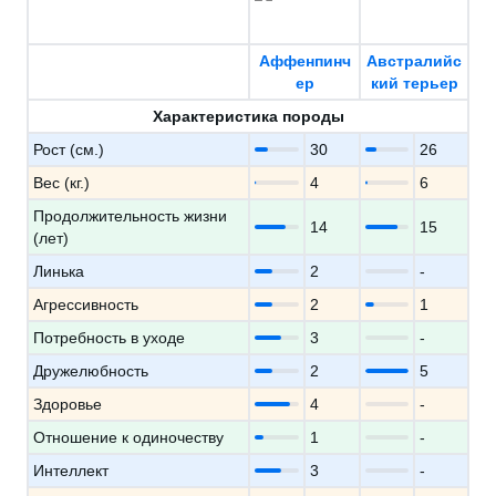
Аффенпинч
Австралийс
ер
кий терьер
Характеристика породы
Рост (см.)
30
26
Вес (кг.)
4
6
Продолжительность жизни
14
15
(лет)
Линька
2
-
Агрессивность
2
1
Потребность в уходе
3
-
Дружелюбность
2
5
Здоровье
4
-
Отношение к одиночеству
1
-
Интеллект
3
-