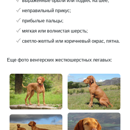
выраженные брыли или подвес на шее;
неправильный прикус;
прибылые пальцы;
мягкая или волнистая шерсть;
светло-желтый или коричневый окрас, пятна.
Еще фото венгерских жесткошерстных легавых: