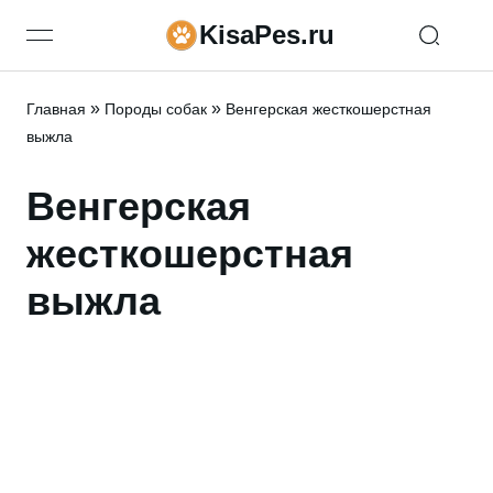
KisaPes.ru
open navigation menu
»
»
Главная
Породы собак
Венгерская жесткошерстная
выжла
Венгерская
жесткошерстная
выжла