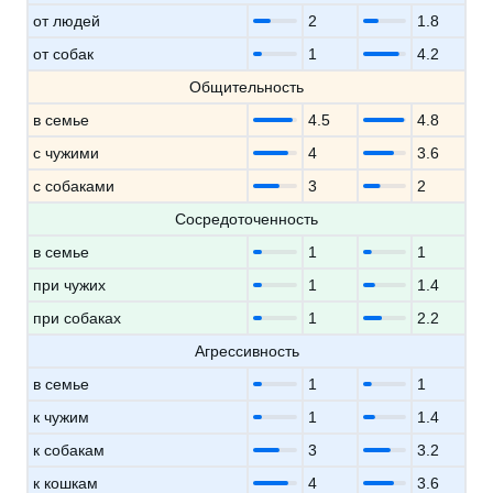
от людей
2
1.8
от собак
1
4.2
Общительность
в семье
4.5
4.8
с чужими
4
3.6
с собаками
3
2
Сосредоточенность
в семье
1
1
при чужих
1
1.4
при собаках
1
2.2
Агрессивность
в семье
1
1
к чужим
1
1.4
к собакам
3
3.2
к кошкам
4
3.6