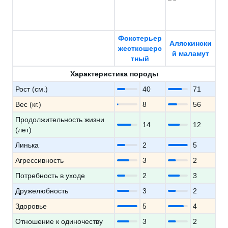
Фокстерьер
Аляскински
жесткошерс
й маламут
тный
Характеристика породы
Рост (см.)
40
71
Вес (кг.)
8
56
Продолжительность жизни
14
12
(лет)
Линька
2
5
Агрессивность
3
2
Потребность в уходе
2
3
Дружелюбность
3
2
Здоровье
5
4
Отношение к одиночеству
3
2