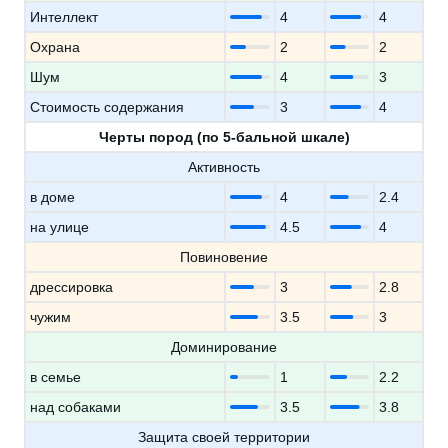
Интеллект
4
4
Охрана
2
2
Шум
4
3
Стоимость содержания
3
4
Черты пород (по 5-бальной шкале)
Активность
в доме
4
2.4
на улице
4.5
4
Повиновение
дрессировка
3
2.8
чужим
3.5
3
Доминирование
в семье
1
2.2
над собаками
3.5
3.8
Защита своей территории