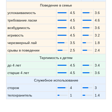
Поведение в семье
успокаиваемость
4.5
3.6
требование ласки
4.5
4.6
возбудимость
4.5
3.6
игривость
4.5
3.2
черезмерный лай
3.5
1.8
срывы в поведении
2.5
2.4
Терпимость к детям
до 4 лет
4.5
3.4
старше 4 лет
4.5
3.6
Служебное использование
сторож
4
3
телохранитель
1
1.4