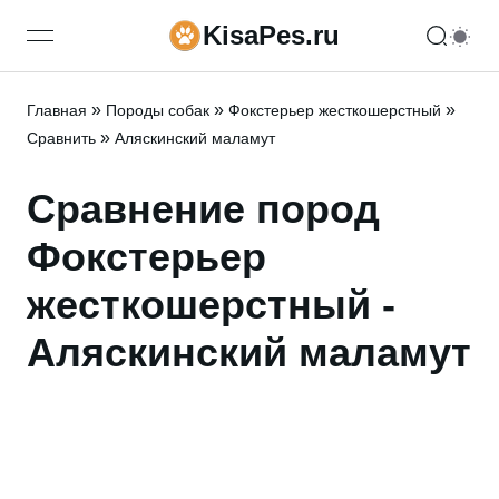
KisaPes.ru
open navigation menu
»
»
»
Главная
Породы собак
Фокстерьер жесткошерстный
»
Сравнить
Аляскинский маламут
Сравнение пород
Фокстерьер
жесткошерстный -
Аляскинский маламут