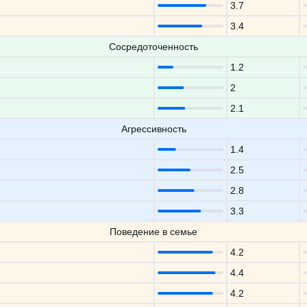
3.7
3.4
Сосредоточенность
1.2
2
2.1
Агрессивность
1.4
2.5
2.8
3.3
Поведение в семье
4.2
4.4
4.2