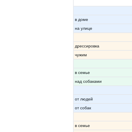
в доме
на улице
дрессировка
чужим
в семье
над собаками
от людей
от собак
в семье