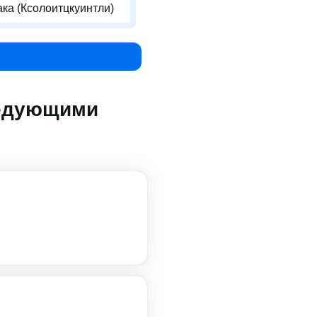
ака (Ксолоитцкуинтли)
ледующими