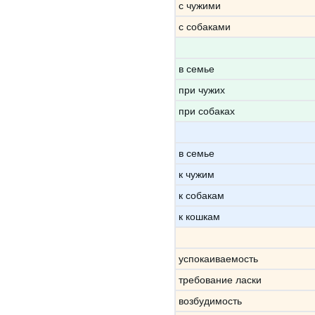
с чужими
с собаками
в семье
при чужих
при собаках
в семье
к чужим
к собакам
к кошкам
успокаиваемость
требование ласки
возбудимость