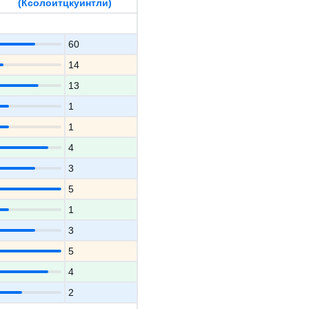
(Ксолоитцкуинтли)
60
14
13
1
1
4
3
5
1
3
5
4
2