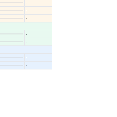
-
-
-
-
-
-
-