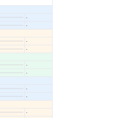
-
-
-
-
-
-
-
-
-