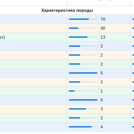
Характеристика породы
70
40
ет)
13
2
2
2
5
2
1
5
3
2
4