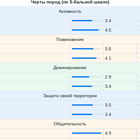
Черты пород (по 5-бальной шкале)
Активность
3.4
4.5
Повиновение
3.6
4.1
Доминирование
2.9
3.4
Защита своей территории
3.5
3.4
Общительность
4.9