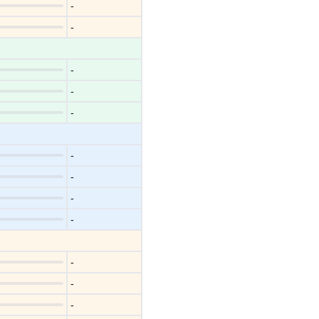
-
-
-
-
-
-
-
-
-
-
-
-