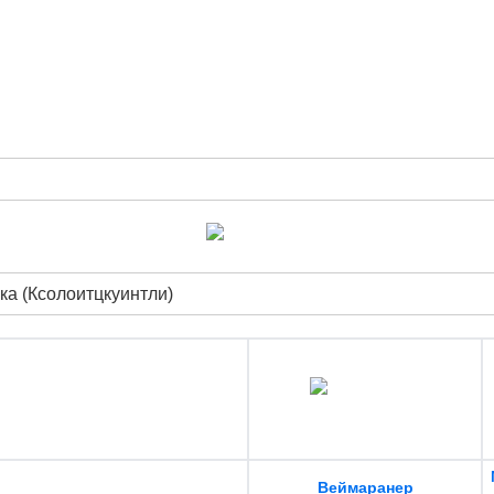
ка (Ксолоитцкуинтли)
Веймаранер