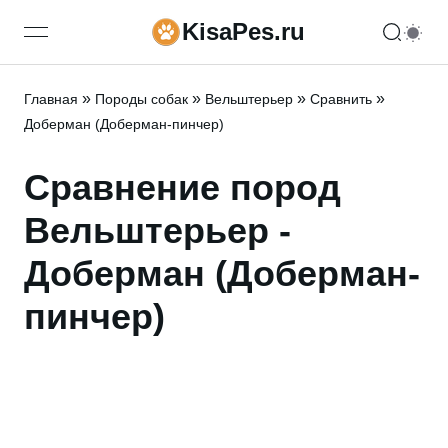
KisaPes.ru
open navigation menu
»
»
»
»
Главная
Породы собак
Вельштерьер
Сравнить
Доберман (Доберман-пинчер)
Сравнение пород
Вельштерьер -
Доберман (Доберман-
пинчер)