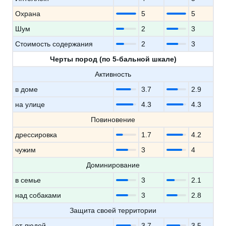
Охрана
5
5
Шум
2
3
Стоимость содержания
2
3
Черты пород (по 5-бальной шкале)
Активность
в доме
3.7
2.9
на улице
4.3
4.3
Повиновение
дрессировка
1.7
4.2
чужим
3
4
Доминирование
в семье
3
2.1
над собаками
3
2.8
Защита своей территории
от людей
3.7
3.5