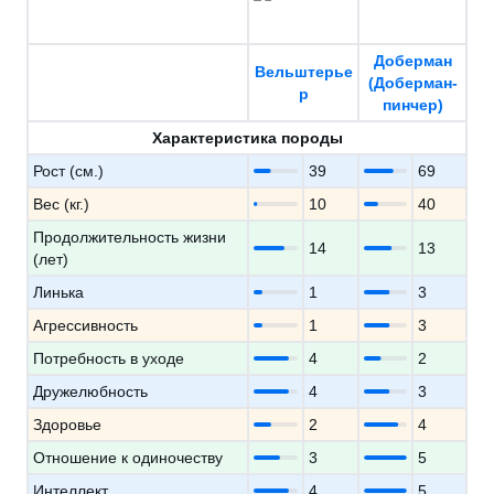
Доберман
Вельштерье
(Доберман-
р
пинчер)
Характеристика породы
Рост (см.)
39
69
Вес (кг.)
10
40
Продолжительность жизни
14
13
(лет)
Линька
1
3
Агрессивность
1
3
Потребность в уходе
4
2
Дружелюбность
4
3
Здоровье
2
4
Отношение к одиночеству
3
5
Интеллект
4
5