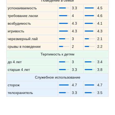
Поведение в семье
успокаиваемость
3.3
4.5
требование ласки
4
4.6
возбудимость
4.3
4.1
игривость
4.3
4.3
черезмерный лай
3
2.1
срывы в поведении
2
2.2
Терпимость к детям
до 4 лет
3
3.4
старше 4 лет
3.3
3.8
Служебное использование
сторож
4.7
4.7
телохранитель
3.3
3.5