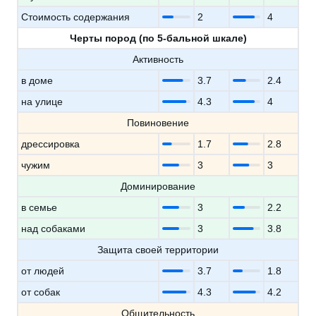
Стоимость содержания
2
4
Черты пород (по 5-бальной шкале)
Активность
в доме
3.7
2.4
на улице
4.3
4
Повиновение
дрессировка
1.7
2.8
чужим
3
3
Доминирование
в семье
3
2.2
над собаками
3
3.8
Защита своей территории
от людей
3.7
1.8
от собак
4.3
4.2
Общительность