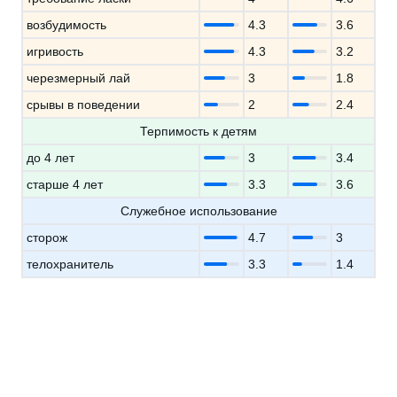
возбудимость
4.3
3.6
игривость
4.3
3.2
черезмерный лай
3
1.8
срывы в поведении
2
2.4
Терпимость к детям
до 4 лет
3
3.4
старше 4 лет
3.3
3.6
Служебное использование
сторож
4.7
3
телохранитель
3.3
1.4