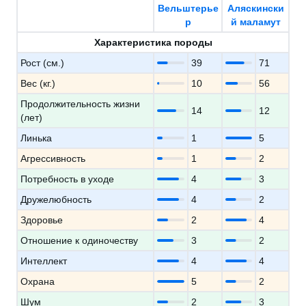
Вельштерье
Аляскински
р
й маламут
Характеристика породы
Рост (см.)
39
71
Вес (кг.)
10
56
Продолжительность жизни
14
12
(лет)
Линька
1
5
Агрессивность
1
2
Потребность в уходе
4
3
Дружелюбность
4
2
Здоровье
2
4
Отношение к одиночеству
3
2
Интеллект
4
4
Охрана
5
2
Шум
2
3