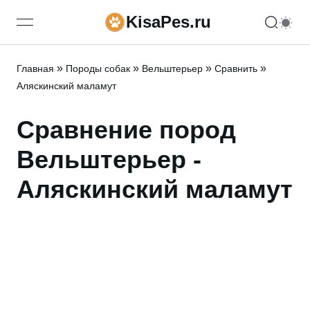
KisaPes.ru
open navigation menu
»
»
»
»
Главная
Породы собак
Вельштерьер
Сравнить
Аляскинский маламут
Сравнение пород
Вельштерьер -
Аляскинский маламут