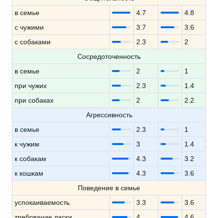
в семье
4.7
4.8
с чужими
3.7
3.6
с собаками
2.3
2
Сосредоточенность
в семье
2
1
при чужих
2.3
1.4
при собаках
2
2.2
Агрессивность
в семье
2.3
1
к чужим
3
1.4
к собакам
4.3
3.2
к кошкам
4.3
3.6
Поведение в семье
успокаиваемость
3.3
3.6
требование ласки
4
4.6