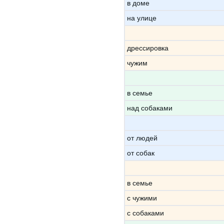
в доме
на улице
дрессировка
чужим
в семье
над собаками
от людей
от собак
в семье
с чужими
с собаками