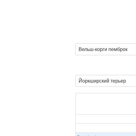
Вельш-корги пемброк
Йоркширский терьер