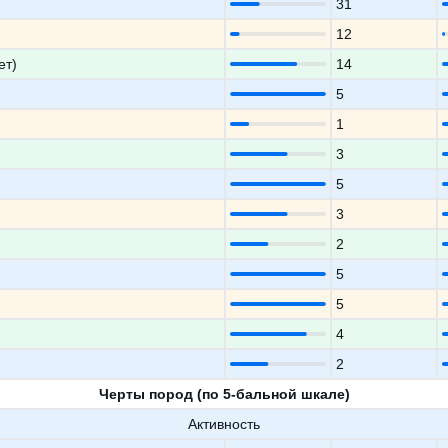
31
12
ет)
14
5
1
3
5
3
2
5
5
4
2
Черты пород (по 5-бальной шкале)
Активность