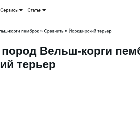
Сервисы
Статьи
»
»
льш-корги пемброк
Сравнить
Йоркширский терьер
 пород Вельш-корги пемб
ий терьер