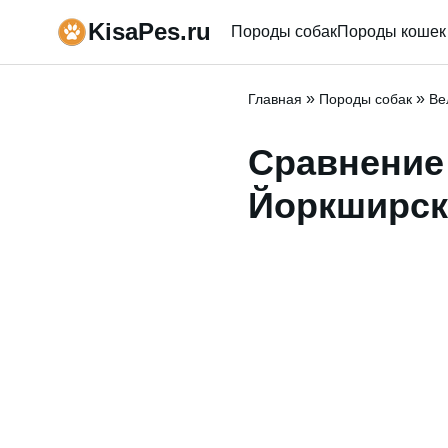
KisaPes.ru
Породы собак
Породы кошек
»
»
Главная
Породы собак
Ве
Сравнение
Йоркширск