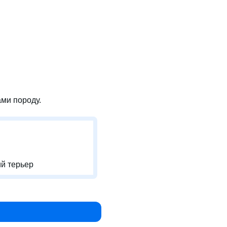
ми породу.
й терьер