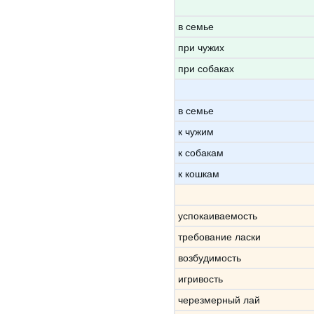
в семье
при чужих
при собаках
в семье
к чужим
к собакам
к кошкам
успокаиваемость
требование ласки
возбудимость
игривость
черезмерный лай