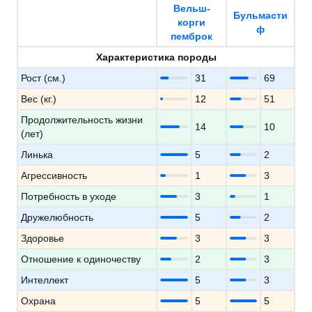
Вельш-
Бульмасти
корги
ф
пемброк
Характеристика породы
Рост (см.)
31
69
Вес (кг.)
12
51
Продолжительность жизни
14
10
(лет)
Линька
5
2
Агрессивность
1
3
Потребность в уходе
3
1
Дружелюбность
5
2
Здоровье
3
3
Отношение к одиночеству
2
3
Интеллект
5
3
Охрана
5
5