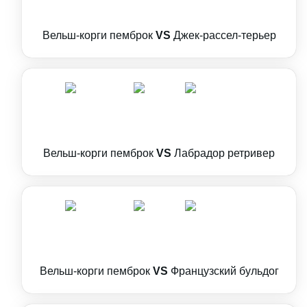
Вельш-корги пемброк
VS
Джек-рассел-терьер
Вельш-корги пемброк
VS
Лабрадор ретривер
Вельш-корги пемброк
VS
Французский бульдог