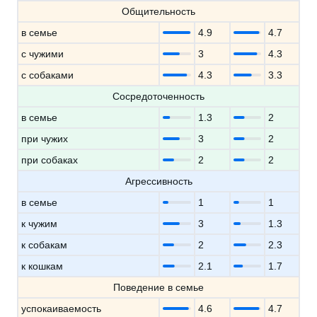
Общительность
в семье
4.9
4.7
с чужими
3
4.3
с собаками
4.3
3.3
Сосредоточенность
в семье
1.3
2
при чужих
3
2
при собаках
2
2
Агрессивность
в семье
1
1
к чужим
3
1.3
к собакам
2
2.3
к кошкам
2.1
1.7
Поведение в семье
успокаиваемость
4.6
4.7