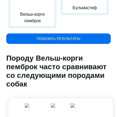
Бульмастиф
Вельш-корги
пемброк
ПОКАЗАТЬ РЕЗУЛЬТАТЫ
Породу Вельш-корги
пемброк часто сравнивают
со следующими породами
собак