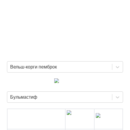
Вельш-корги пемброк
Бульмастиф