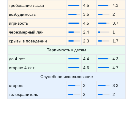
требование ласки
4.5
4.3
возбудимость
3.5
2
игривость
4.5
3.7
черезмерный лай
2.4
1
срывы в поведении
2.3
1.7
Терпимость к детям
до 4 лет
4.4
4.3
старше 4 лет
4.6
4.7
Служебное использование
сторож
3
3.3
телохранитель
2
2