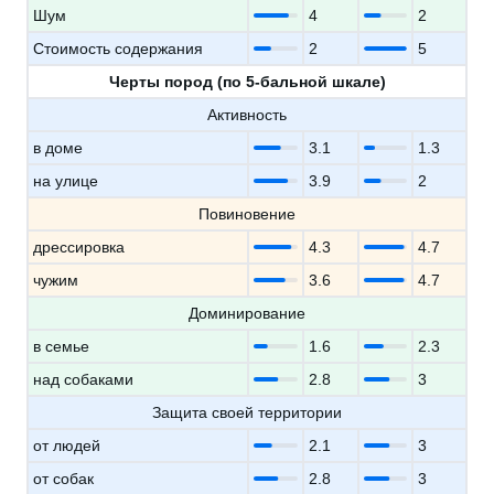
Шум
4
2
Стоимость содержания
2
5
Черты пород (по 5-бальной шкале)
Активность
в доме
3.1
1.3
на улице
3.9
2
Повиновение
дрессировка
4.3
4.7
чужим
3.6
4.7
Доминирование
в семье
1.6
2.3
над собаками
2.8
3
Защита своей территории
от людей
2.1
3
от собак
2.8
3