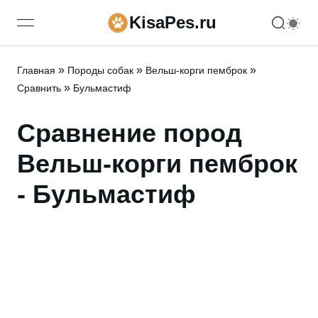
KisaPes.ru
open navigation menu
»
»
»
Главная
Породы собак
Вельш-корги пемброк
»
Сравнить
Бульмастиф
Сравнение пород
Вельш-корги пемброк
- Бульмастиф