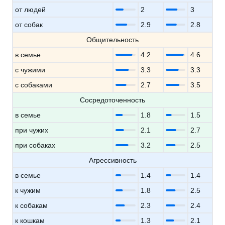
от людей
2
3
от собак
2.9
2.8
Общительность
в семье
4.2
4.6
с чужими
3.3
3.3
с собаками
2.7
3.5
Сосредоточенность
в семье
1.8
1.5
при чужих
2.1
2.7
при собаках
3.2
2.5
Агрессивность
в семье
1.4
1.4
к чужим
1.8
2.5
к собакам
2.3
2.4
к кошкам
1.3
2.1