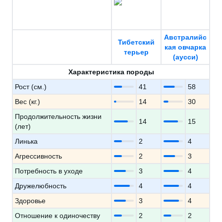
Австралийс
Тибетский
кая овчарка
терьер
(аусси)
Характеристика породы
Рост (см.)
41
58
Вес (кг.)
14
30
Продолжительность жизни
14
15
(лет)
Линька
2
4
Агрессивность
2
3
Потребность в уходе
3
4
Дружелюбность
4
4
Здоровье
3
4
Отношение к одиночеству
2
2