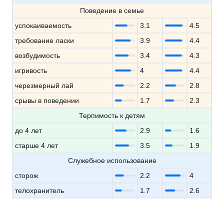
Поведение в семье
успокаиваемость
3.1
4.5
требование ласки
3.9
4.4
возбудимость
3.4
4.3
игривость
4
4.4
черезмерный лай
2.2
2.8
срывы в поведении
1.7
2.3
Терпимость к детям
до 4 лет
2.9
1.6
старше 4 лет
3.5
1.9
Служебное использование
сторож
2.2
4
телохранитель
1.7
2.6