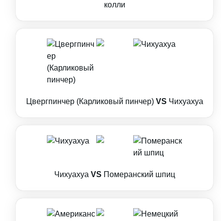
колли
Цвергпинчер (Карликовый пинчер)
VS
Чихуахуа
Чихуахуа
VS
Померанский шпиц