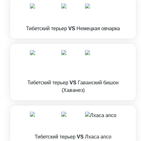
Тибетский терьер
VS
Немецкая овчарка
Тибетский терьер
VS
Гаванский бишон
(Хаванез)
Тибетский терьер
VS
Лхаса апсо