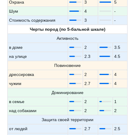
Охрана
3
5
Шум
4
-
Стоимость содержания
3
-
Черты пород (по 5-бальной шкале)
Активность
в доме
2
3.5
на улице
2.3
4.5
Повиновение
дрессировка
2
4
чужим
2.7
4
Доминирование
в семье
2
1
над собаками
2
2
Защита своей территории
от людей
2.7
2.5