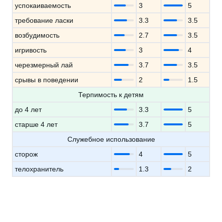
успокаиваемость
3
5
требование ласки
3.3
3.5
возбудимость
2.7
3.5
игривость
3
4
черезмерный лай
3.7
3.5
срывы в поведении
2
1.5
Терпимость к детям
до 4 лет
3.3
5
старше 4 лет
3.7
5
Служебное использование
сторож
4
5
телохранитель
1.3
2