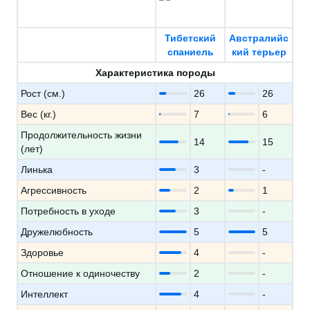
Тибетский
Австралийс
спаниель
кий терьер
Характеристика породы
Рост (см.)
26
26
Вес (кг.)
7
6
Продолжительность жизни
14
15
(лет)
Линька
3
-
Агрессивность
2
1
Потребность в уходе
3
-
Дружелюбность
5
5
Здоровье
4
-
Отношение к одиночеству
2
-
Интеллект
4
-