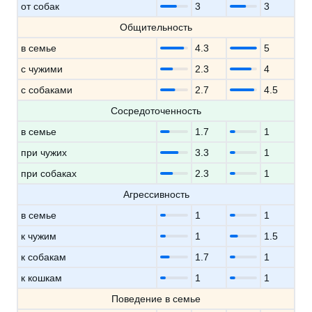
от собак
3
3
Общительность
в семье
4.3
5
с чужими
2.3
4
с собаками
2.7
4.5
Сосредоточенность
в семье
1.7
1
при чужих
3.3
1
при собаках
2.3
1
Агрессивность
в семье
1
1
к чужим
1
1.5
к собакам
1.7
1
к кошкам
1
1
Поведение в семье