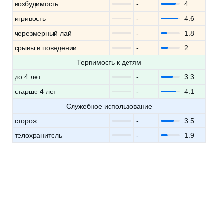
возбудимость
-
4
игривость
-
4.6
черезмерный лай
-
1.8
срывы в поведении
-
2
Терпимость к детям
до 4 лет
-
3.3
старше 4 лет
-
4.1
Служебное использование
сторож
-
3.5
телохранитель
-
1.9