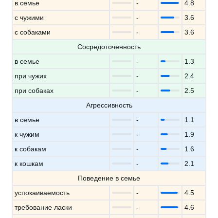
в семье
-
4.8
с чужими
-
3.6
с собаками
-
3.6
Сосредоточенность
в семье
-
1.3
при чужих
-
2.4
при собаках
-
2.5
Агрессивность
в семье
-
1.1
к чужим
-
1.9
к собакам
-
1.6
к кошкам
-
2.1
Поведение в семье
успокаиваемость
-
4.5
требование ласки
-
4.6