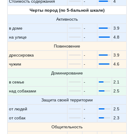
Стоимость содержания
-
4
Черты пород (по 5-бальной шкале)
Активность
в доме
-
3.9
на улице
-
4.8
Повиновение
дрессировка
-
3.9
чужим
-
4.6
Доминирование
в семье
-
2.1
над собаками
-
2.5
Защита своей территории
от людей
-
2.5
от собак
-
2.3
Общительность