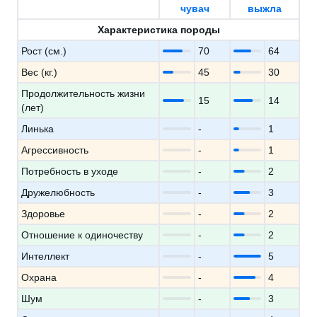
чувач
выжла
Характеристика породы
Рост (см.)
70
64
Вес (кг.)
45
30
Продолжительность жизни
15
14
(лет)
Линька
-
1
Агрессивность
-
1
Потребность в уходе
-
2
Дружелюбность
-
3
Здоровье
-
2
Отношение к одиночеству
-
2
Интеллект
-
5
Охрана
-
4
Шум
-
3