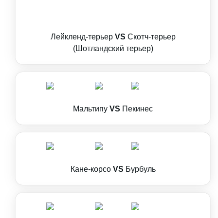
Лейкленд-терьер
VS
Скотч-терьер
(Шотландский терьер)
Мальтипу
VS
Пекинес
Кане-корсо
VS
Бурбуль