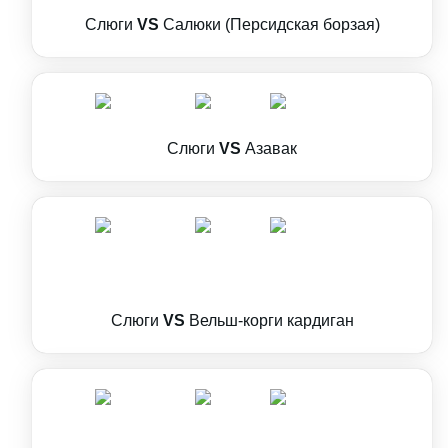
Слюги
VS
Салюки (Персидская борзая)
Слюги
VS
Азавак
Слюги
VS
Вельш-корги кардиган