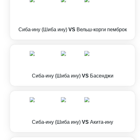
Сиба-ину (Шиба ину)
VS
Вельш-корги пемброк
Сиба-ину (Шиба ину)
VS
Басенджи
Сиба-ину (Шиба ину)
VS
Акита-ину