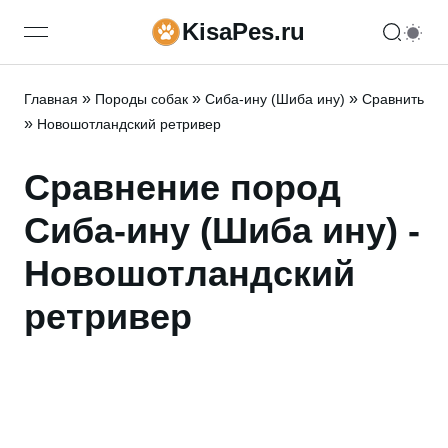
KisaPes.ru
open navigation menu
»
»
»
Главная
Породы собак
Сиба-ину (Шиба ину)
Сравнить
»
Новошотландский ретривер
Сравнение пород
Сиба-ину (Шиба ину) -
Новошотландский
ретривер