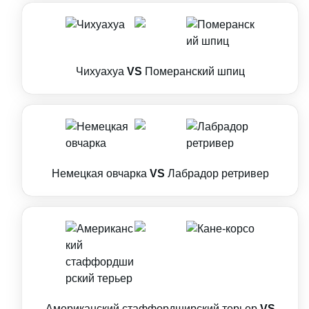
Чихуахуа
VS
Померанский шпиц
Немецкая овчарка
VS
Лабрадор ретривер
Американский стаффордширский терьер
VS