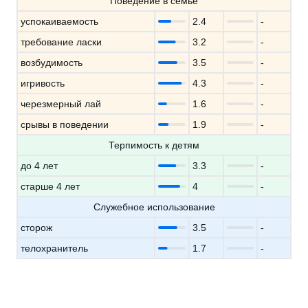
Поведение в семье
успокаиваемость
2.4
-
требование ласки
3.2
-
возбудимость
3.5
-
игривость
4.3
-
черезмерный лай
1.6
-
срывы в поведении
1.9
-
Терпимость к детям
до 4 лет
3.3
-
старше 4 лет
4
-
Служебное использование
сторож
3.5
-
телохранитель
1.7
-