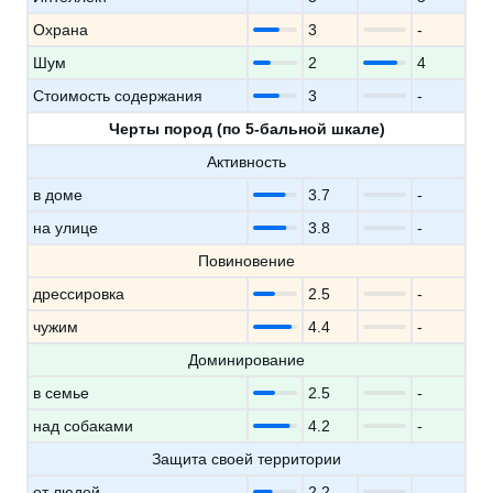
Охрана
3
-
Шум
2
4
Стоимость содержания
3
-
Черты пород (по 5-бальной шкале)
Активность
в доме
3.7
-
на улице
3.8
-
Повиновение
дрессировка
2.5
-
чужим
4.4
-
Доминирование
в семье
2.5
-
над собаками
4.2
-
Защита своей территории
от людей
2.2
-