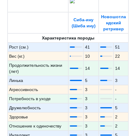
Новошотла
Сиба-ину
ндский
(Шиба ину)
ретривер
Характеристика породы
Рост (см.)
41
51
Вес (кг.)
10
22
Продолжительность жизни
14
14
(лет)
Линька
5
3
Агрессивность
3
-
Потребность в уходе
3
-
Дружелюбность
3
5
Здоровье
3
2
Отношение к одиночеству
3
2
Интеллект
3
5