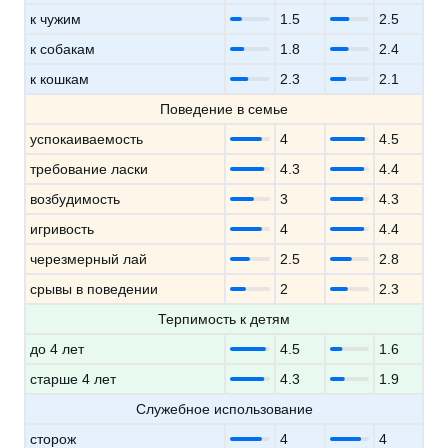
к чужим
1.5
2.5
к собакам
1.8
2.4
к кошкам
2.3
2.1
Поведение в семье
успокаиваемость
4
4.5
требование ласки
4.3
4.4
возбудимость
3
4.3
игривость
4
4.4
черезмерный лай
2.5
2.8
срывы в поведении
2
2.3
Терпимость к детям
до 4 лет
4.5
1.6
старше 4 лет
4.3
1.9
Служебное использование
сторож
4
4