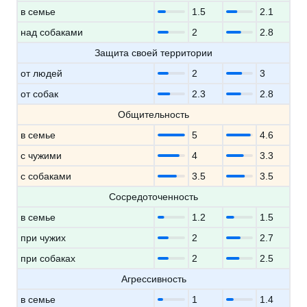
в семье
1.5
2.1
над собаками
2
2.8
Защита своей территории
от людей
2
3
от собак
2.3
2.8
Общительность
в семье
5
4.6
с чужими
4
3.3
с собаками
3.5
3.5
Сосредоточенность
в семье
1.2
1.5
при чужих
2
2.7
при собаках
2
2.5
Агрессивность
в семье
1
1.4