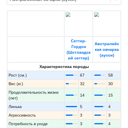
Сеттер-
Австралийс
Гордон
кая овчарка
(Шотландск
(аусси)
ий сеттер)
Характеристика породы
Рост (см.)
67
58
Вес (кг.)
32
30
Продолжительность жизни
14
15
(лет)
Линька
5
4
Агрессивность
3
3
Потребность в уходе
3
4