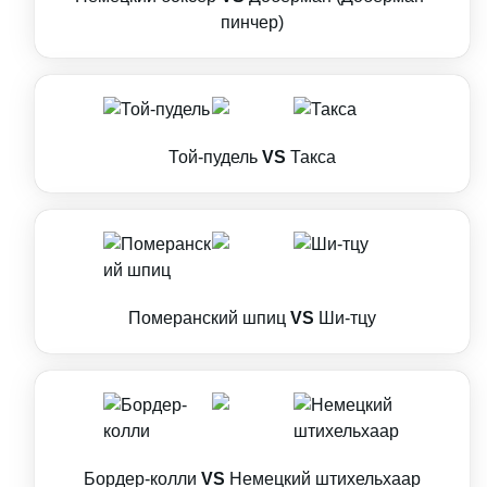
пинчер)
Той-пудель
VS
Такса
Померанский шпиц
VS
Ши-тцу
Бордер-колли
VS
Немецкий штихельхаар