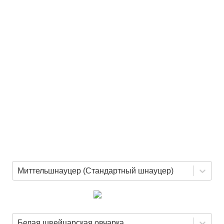
Миттельшнауцер (Стандартный шнауцер)
Белая швейцарская овчарка