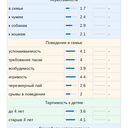
в семье
1.7
-
к чужим
2.4
-
к собакам
2.9
-
к кошкам
2.1
-
Поведение в семье
успокаиваемость
4.1
-
требование ласки
4
-
возбудимость
3.9
-
игривость
4.4
-
черезмерный лай
2.6
-
срывы в поведении
2
-
Терпимость к детям
до 4 лет
3.6
-
старше 4 лет
4.1
-