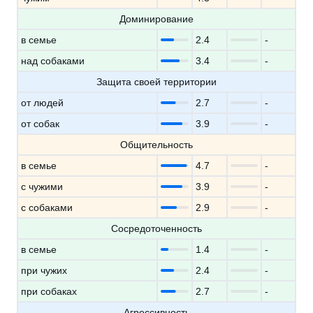
Доминирование
в семье
2.4
-
над собаками
3.4
-
Защита своей территории
от людей
2.7
-
от собак
3.9
-
Общительность
в семье
4.7
-
с чужими
3.9
-
с собаками
2.9
-
Сосредоточенность
в семье
1.4
-
при чужих
2.4
-
при собаках
2.7
-
Агрессивность