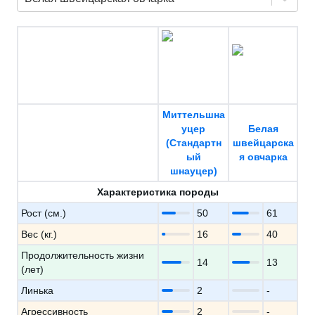
Миттельшна
уцер
Белая
(Стандартн
швейцарска
ый
я овчарка
шнауцер)
Характеристика породы
Рост (см.)
50
61
Вес (кг.)
16
40
Продолжительность жизни
14
13
(лет)
Линька
2
-
Агрессивность
2
-