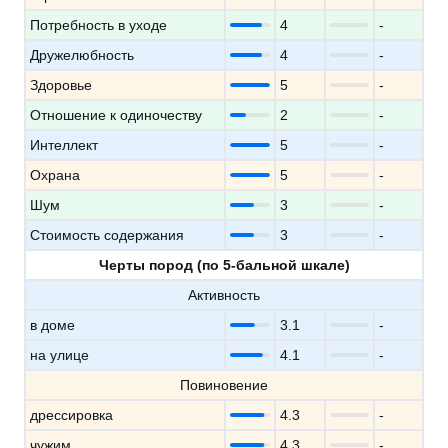
Потребность в уходе
4
-
Дружелюбность
4
-
Здоровье
5
-
Отношение к одиночеству
2
-
Интеллект
5
-
Охрана
5
-
Шум
3
-
Стоимость содержания
3
-
Черты пород (по 5-бальной шкале)
Активность
в доме
3.1
-
на улице
4.1
-
Повиновение
дрессировка
4.3
-
чужим
4.3
-