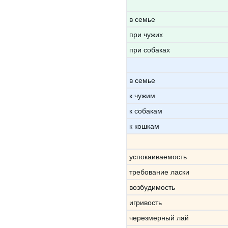
в семье
при чужих
при собаках
в семье
к чужим
к собакам
к кошкам
успокаиваемость
требование ласки
возбудимость
игривость
черезмерный лай