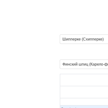
Шипперке (Схипперке)
Финский шпиц (Карело-ф