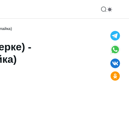
лайка)
рке) -
ка)