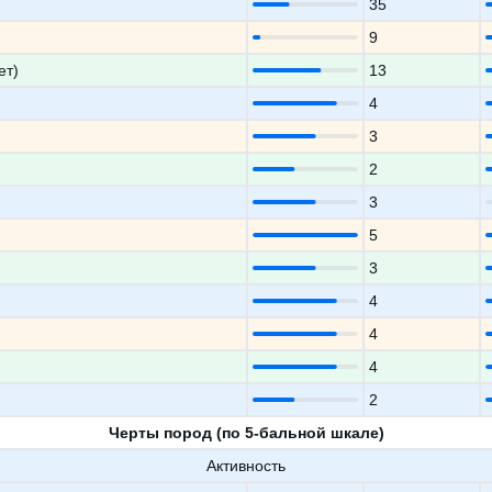
35
9
ет)
13
4
3
2
3
5
3
4
4
4
2
Черты пород (по 5-бальной шкале)
Активность