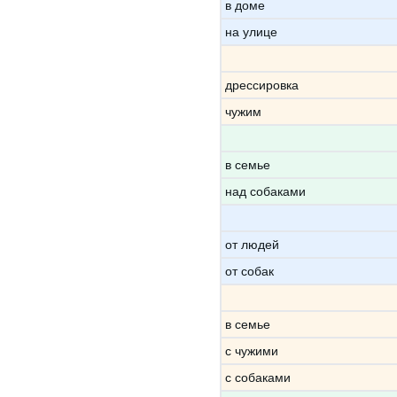
в доме
на улице
дрессировка
чужим
в семье
над собаками
от людей
от собак
в семье
с чужими
с собаками