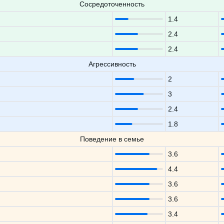
Сосредоточенность
1.4
2.4
2.4
Агрессивность
2
3
2.4
1.8
Поведение в семье
3.6
4.4
3.6
3.6
3.4