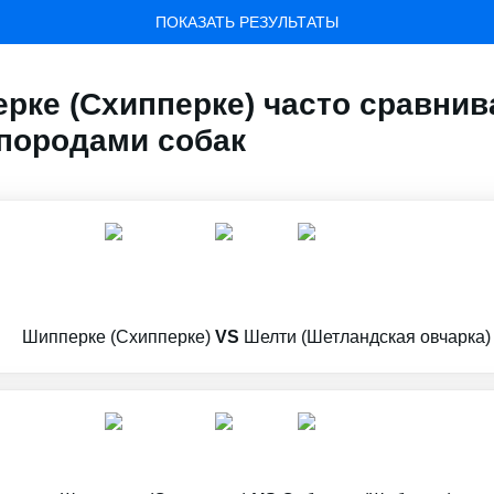
ПОКАЗАТЬ РЕЗУЛЬТАТЫ
рке (Схипперке) часто сравнив
породами собак
Шипперке (Схипперке)
VS
Шелти (Шетландская овчарка)